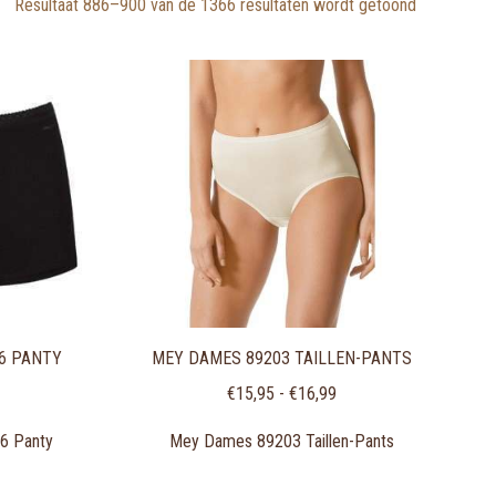
Gesorteerd
Resultaat 886–900 van de 1366 resultaten wordt getoond
op
nieuwste
6 PANTY
MEY DAMES 89203 TAILLEN-PANTS
Prijsklasse:
€
15,95
-
€
16,99
€15,95
6 Panty
Mey Dames 89203 Taillen-Pants
tot
€16,99