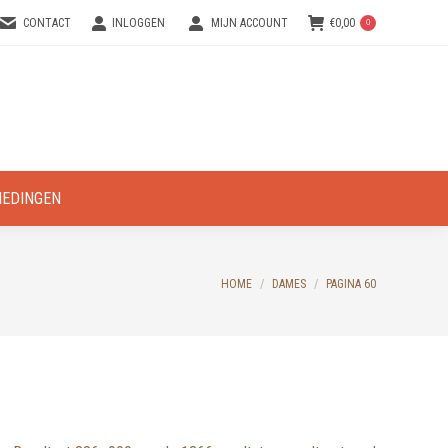
CONTACT
INLOGGEN
MIJN ACCOUNT
€
0,00
0
IEDINGEN
You are here:
HOME
DAMES
PAGINA 60