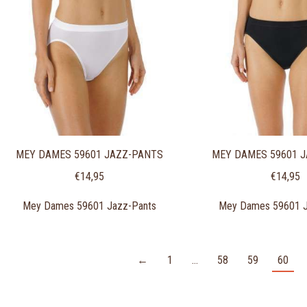
MEY DAMES 59601 JAZZ-PANTS
MEY DAMES 59601 
€
14,95
€
14,95
Mey Dames 59601 Jazz-Pants
Mey Dames 59601 J
←
1
…
58
59
60