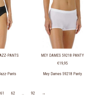
JAZZ-PANTS
MEY DAMES 59218 PANTY
€
19,95
azz-Pants
Mey Dames 59218 Panty
61
62
…
92
→