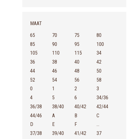
MAAT
65
70
75
80
85
90
95
100
105
110
115
34
36
38
40
42
44
46
48
50
52
54
56
58
0
1
2
3
4
5
6
34/36
36/38
38/40
40/42
42/44
44/46
A
B
C
D
E
F
...
37/38
39/40
41/42
37