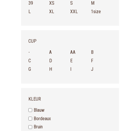
39
XS
S
M
L
XL
XXL
1size
CUP
-
A
AA
B
C
D
E
F
G
H
I
J
KLEUR
Blauw
Bordeaux
Bruin