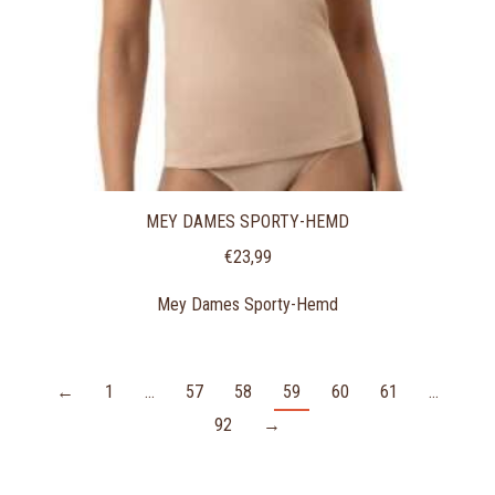
MEY DAMES SPORTY-HEMD
€
23,99
Mey Dames Sporty-Hemd
←
1
…
57
58
59
60
61
…
92
→