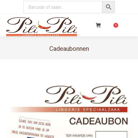
€
0,00
0
Cadeaubonnen
You are here: