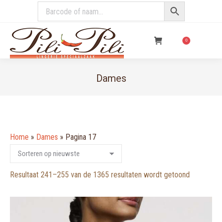
€
0,00
0
Dames
You are here:
Home
»
Dames
»
Pagina 17
Gesorteer
Resultaat 241–255 van de 1365 resultaten wordt getoond
op
nieuwste