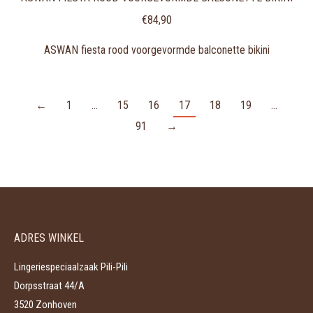
€
84,90
ASWAN fiesta rood voorgevormde balconette bikini
←
1
…
15
16
17
18
19
…
91
→
ADRES WINKEL
Lingeriespeciaalzaak Pili-Pili
Dorpsstraat 44/A
3520 Zonhoven