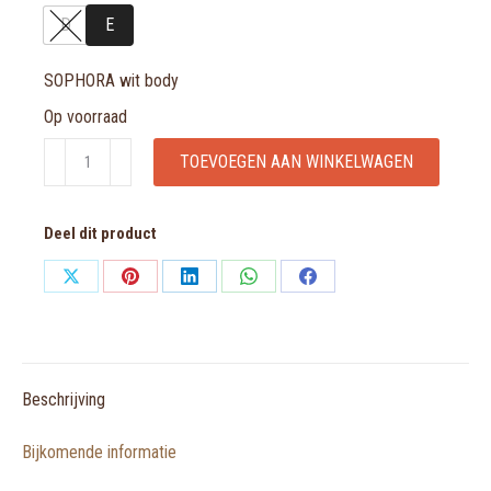
D
E
SOPHORA wit body
Op voorraad
SOPHORA
TOEVOEGEN AAN WINKELWAGEN
wit
body
Deel dit product
aantal
Share
Share
Share
Share
Share
on
on
on
on
on
X
Pinterest
LinkedIn
WhatsApp
Facebook
Beschrijving
Bijkomende informatie