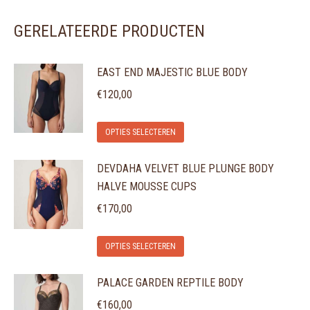
GERELATEERDE PRODUCTEN
EAST END MAJESTIC BLUE BODY
€
120,00
Dit
OPTIES SELECTEREN
product
DEVDAHA VELVET BLUE PLUNGE BODY
heeft
HALVE MOUSSE CUPS
meerdere
variaties.
€
170,00
Deze
Dit
optie
OPTIES SELECTEREN
product
kan
PALACE GARDEN REPTILE BODY
heeft
gekozen
meerdere
€
160,00
worden