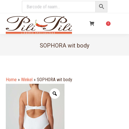
€
0,00
0
SOPHORA wit body
You are here:
Home
»
Winkel
»
SOPHORA wit body