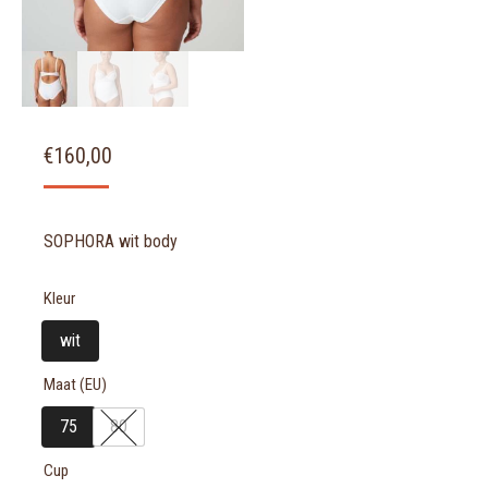
€
160,00
SOPHORA wit body
Kleur
wit
Maat (EU)
75
80
Cup