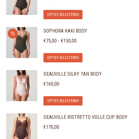
variaties.
op
Dit
Deze
de
OPTIES SELECTEREN
product
optie
productpagina
SOPHORA KAKI BODY
heeft
kan
meerdere
gekozen
Prijsklasse:
€
75,00
-
€
150,00
variaties.
worden
€75,00
Dit
Deze
op
tot
OPTIES SELECTEREN
product
optie
de
€150,00
DEAUVILLE SILKY TAN BODY
heeft
kan
productpagina
meerdere
gekozen
€
160,00
variaties.
worden
Dit
Deze
op
OPTIES SELECTEREN
product
optie
de
DEAUVILLE RISTRETTO VOLLE CUP BODY
heeft
kan
productpagina
meerdere
gekozen
€
170,00
variaties.
worden