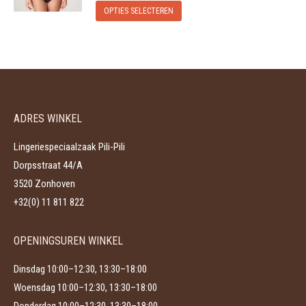
Dit
Deze
op
OPTIES SELECTEREN
product
optie
de
heeft
kan
productpagina
meerdere
gekozen
variaties.
worden
Deze
op
ADRES WINKEL
optie
de
kan
productpagina
Lingeriespeciaalzaak Pili-Pili
gekozen
Dorpsstraat 44/A
worden
3520 Zonhoven
op
+32(0) 11 811 822
de
productpagina
OPENINGSUREN WINKEL
Dinsdag 10:00–12:30, 13:30–18:00
Woensdag 10:00–12:30, 13:30–18:00