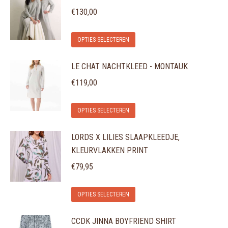
meerdere
gekozen
€
130,00
variaties.
worden
Dit
Deze
op
OPTIES SELECTEREN
product
optie
de
LE CHAT NACHTKLEED - MONTAUK
heeft
kan
productpagina
meerdere
gekozen
€
119,00
variaties.
worden
Dit
Deze
op
OPTIES SELECTEREN
product
optie
de
LORDS X LILIES SLAAPKLEEDJE,
heeft
kan
productpagina
KLEURVLAKKEN PRINT
meerdere
gekozen
variaties.
€
79,95
worden
Deze
op
Dit
optie
de
OPTIES SELECTEREN
product
kan
productpagina
CCDK JINNA BOYFRIEND SHIRT
heeft
gekozen