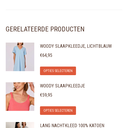
GERELATEERDE PRODUCTEN
WOODY SLAAPKLEEDJE, LICHTBLAUW
€
64,95
Dit
OPTIES SELECTEREN
product
WOODY SLAAPKLEEDJE
heeft
meerdere
€
59,95
variaties.
Dit
Deze
OPTIES SELECTEREN
product
optie
LANG NACHTKLEED 100% KATOEN
heeft
kan