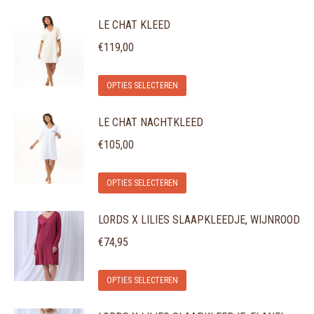
LE CHAT KLEED
€
119,00
Dit
OPTIES SELECTEREN
product
LE CHAT NACHTKLEED
heeft
meerdere
€
105,00
variaties.
Dit
Deze
OPTIES SELECTEREN
product
optie
LORDS X LILIES SLAAPKLEEDJE, WIJNROOD
heeft
kan
meerdere
gekozen
€
74,95
variaties.
worden
Dit
Deze
op
OPTIES SELECTEREN
product
optie
de