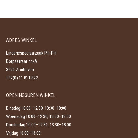
productpagina
heeft
kan
meerdere
gekozen
variaties.
worden
Deze
op
ADRES WINKEL
optie
de
kan
productpagina
Lingeriespeciaalzaak Pili-Pili
gekozen
Dorpsstraat 44/A
worden
3520 Zonhoven
op
+32(0) 11 811 822
de
productpagina
OPENINGSUREN WINKEL
Dinsdag 10:00–12:30, 13:30–18:00
Woensdag 10:00–12:30, 13:30–18:00
Donderdag 10:00–12:30, 13:30–18:00
Vrijdag 10:00–18:00