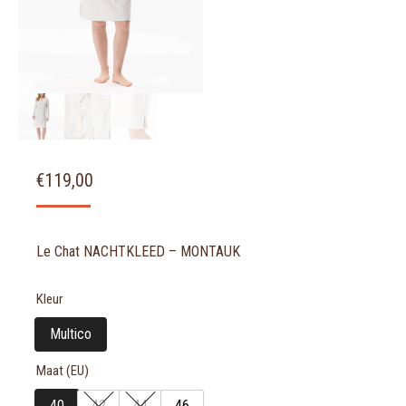
€
119,00
Le Chat NACHTKLEED – MONTAUK
Kleur
Multico
Maat (EU)
40
42
44
46