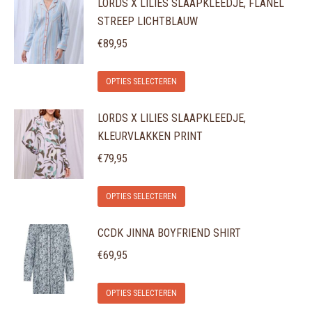
LORDS X LILIES SLAAPKLEEDJE, FLANEL
heeft
kan
productpagina
STREEP LICHTBLAUW
meerdere
gekozen
variaties.
€
89,95
worden
Deze
op
Dit
optie
de
OPTIES SELECTEREN
product
kan
productpagina
LORDS X LILIES SLAAPKLEEDJE,
heeft
gekozen
KLEURVLAKKEN PRINT
meerdere
worden
variaties.
€
79,95
op
Deze
de
Dit
optie
OPTIES SELECTEREN
productpagina
product
kan
CCDK JINNA BOYFRIEND SHIRT
heeft
gekozen
meerdere
€
69,95
worden
variaties.
op
Dit
Deze
de
OPTIES SELECTEREN
product
optie