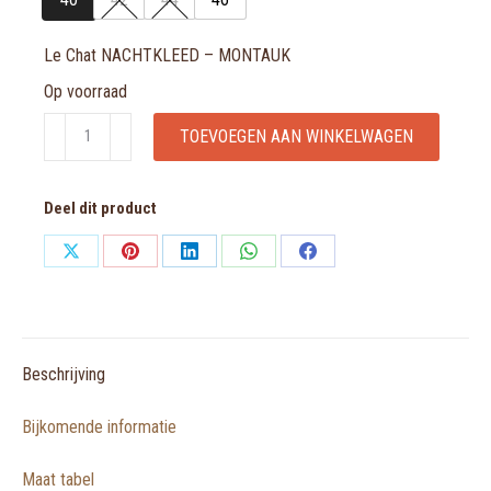
Le Chat NACHTKLEED – MONTAUK
Op voorraad
Le
TOEVOEGEN AAN WINKELWAGEN
Chat
NACHTKLEED
Deel dit product
-
MONTAUK
Share
Share
Share
Share
Share
aantal
on
on
on
on
on
X
Pinterest
LinkedIn
WhatsApp
Facebook
Beschrijving
Bijkomende informatie
Maat tabel