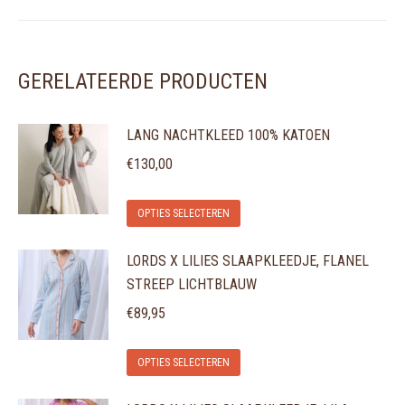
GERELATEERDE PRODUCTEN
LANG NACHTKLEED 100% KATOEN
€
130,00
Dit
OPTIES SELECTEREN
product
LORDS X LILIES SLAAPKLEEDJE, FLANEL
heeft
STREEP LICHTBLAUW
meerdere
variaties.
€
89,95
Deze
Dit
optie
OPTIES SELECTEREN
product
kan