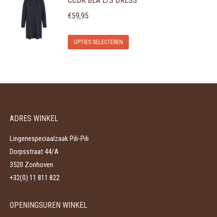
CCDK BEA L/S DRESS
heeft
kan
meerdere
gekozen
€
59,95
variaties.
worden
Dit
Deze
op
OPTIES SELECTEREN
product
optie
de
heeft
kan
productpagina
meerdere
gekozen
variaties.
worden
Deze
op
ADRES WINKEL
optie
de
kan
productpagina
Lingeriespeciaalzaak Pili-Pili
gekozen
Dorpsstraat 44/A
worden
3520 Zonhoven
op
+32(0) 11 811 822
de
productpagina
OPENINGSUREN WINKEL