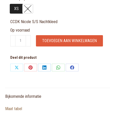
XS
S
CCDK Nicole S/S Nachtkleed
Op voorraad
CCDK
TOEVOEGEN AAN WINKELWAGEN
Nicole
S/S
Deel dit product
Nachtkleed
aantal
Share
Share
Share
Share
Share
on
on
on
on
on
X
Pinterest
LinkedIn
WhatsApp
Facebook
Bijkomende informatie
Maat tabel