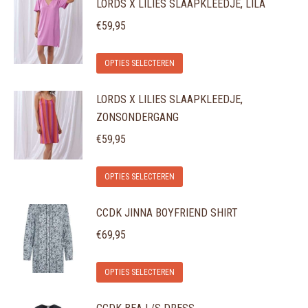
LORDS X LILIES SLAAPKLEEDJE, LILA
heeft
gekozen
meerdere
€
59,95
worden
variaties.
op
Dit
Deze
de
OPTIES SELECTEREN
product
optie
productpagina
LORDS X LILIES SLAAPKLEEDJE,
heeft
kan
ZONSONDERGANG
meerdere
gekozen
variaties.
€
59,95
worden
Deze
op
Dit
optie
de
OPTIES SELECTEREN
product
kan
productpagina
CCDK JINNA BOYFRIEND SHIRT
heeft
gekozen
meerdere
€
69,95
worden
variaties.
op
Dit
Deze
de
OPTIES SELECTEREN
product
optie
productpagina