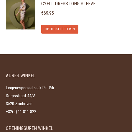
CYELL DRESS LONG SLEEVE
heeft
gekozen
meerdere
€
69,95
worden
variaties.
op
Dit
Deze
de
OPTIES SELECTEREN
product
optie
productpagina
heeft
kan
meerdere
gekozen
variaties.
worden
Deze
op
ADRES WINKEL
optie
de
kan
productpagina
Lingeriespeciaalzaak Pili-Pili
gekozen
Dorpsstraat 44/A
worden
3520 Zonhoven
op
+32(0) 11 811 822
de
productpagina
OPENINGSUREN WINKEL