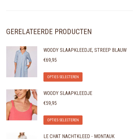
GERELATEERDE PRODUCTEN
WOODY SLAAPKLEEDJE, STREEP BLAUW
€
69,95
Dit
OPTIES SELECTEREN
product
WOODY SLAAPKLEEDJE
heeft
meerdere
€
59,95
variaties.
Dit
Deze
OPTIES SELECTEREN
product
optie
LE CHAT NACHTKLEED - MONTAUK
heeft
kan