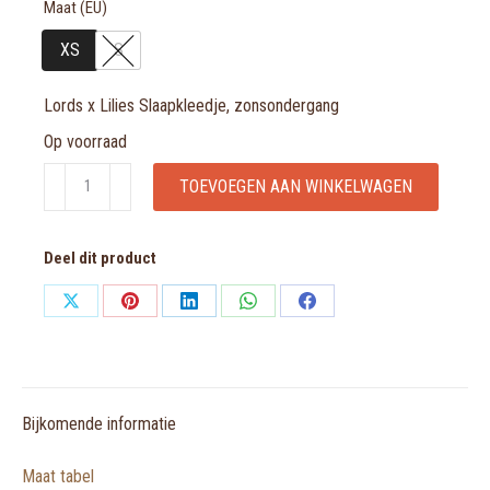
Maat (EU)
XS
S
Lords x Lilies Slaapkleedje, zonsondergang
Op voorraad
Lords
TOEVOEGEN AAN WINKELWAGEN
x
Lilies
Deel dit product
Slaapkleedje,
zonsondergang
Share
Share
Share
Share
Share
aantal
on
on
on
on
on
X
Pinterest
LinkedIn
WhatsApp
Facebook
Bijkomende informatie
Maat tabel