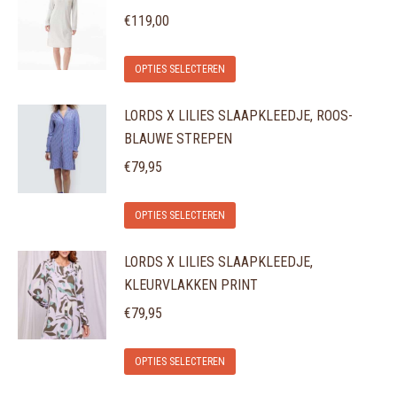
meerdere
gekozen
€
119,00
variaties.
worden
Dit
Deze
op
OPTIES SELECTEREN
product
optie
de
LORDS X LILIES SLAAPKLEEDJE, ROOS-
heeft
kan
productpagina
BLAUWE STREPEN
meerdere
gekozen
variaties.
€
79,95
worden
Deze
op
Dit
optie
de
OPTIES SELECTEREN
product
kan
productpagina
LORDS X LILIES SLAAPKLEEDJE,
heeft
gekozen
KLEURVLAKKEN PRINT
meerdere
worden
variaties.
€
79,95
op
Deze
de
Dit
optie
OPTIES SELECTEREN
productpagina
product
kan