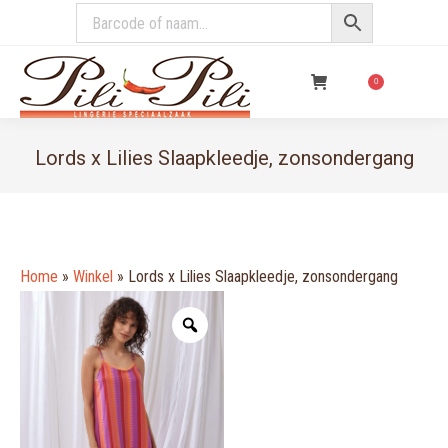
€
0,00
0
Lords x Lilies Slaapkleedje, zonsondergang
You are here:
Home
»
Winkel
»
Lords x Lilies Slaapkleedje, zonsondergang