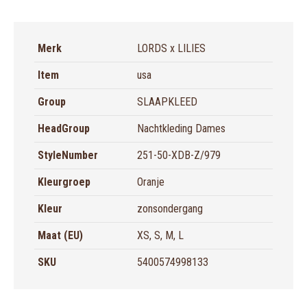
Merk
LORDS x LILIES
Item
usa
Group
SLAAPKLEED
HeadGroup
Nachtkleding Dames
StyleNumber
251-50-XDB-Z/979
Kleurgroep
Oranje
Kleur
zonsondergang
Maat (EU)
XS, S, M, L
SKU
5400574998133