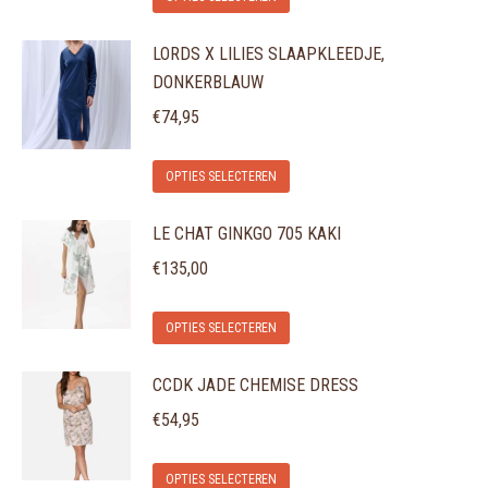
product
optie
LORDS X LILIES SLAAPKLEEDJE,
heeft
kan
DONKERBLAUW
meerdere
gekozen
variaties.
€
74,95
worden
Deze
op
Dit
optie
de
OPTIES SELECTEREN
product
kan
productpagina
LE CHAT GINKGO 705 KAKI
heeft
gekozen
meerdere
€
135,00
worden
variaties.
op
Dit
Deze
de
OPTIES SELECTEREN
product
optie
productpagina
CCDK JADE CHEMISE DRESS
heeft
kan
meerdere
gekozen
€
54,95
variaties.
worden
Dit
Deze
op
OPTIES SELECTEREN