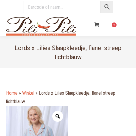
€
0,00
0
Lords x Lilies Slaapkleedje, flanel streep
lichtblauw
You are here:
Home
»
Winkel
»
Lords x Lilies Slaapkleedje, flanel streep
lichtblauw