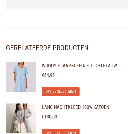
GERELATEERDE PRODUCTEN
WOODY SLAAPKLEEDJE, LICHTBLAUW
€
64,95
Dit
OPTIES SELECTEREN
product
LANG NACHTKLEED 100% KATOEN
heeft
meerdere
€
130,00
variaties.
Dit
Deze
OPTIES SELECTEREN