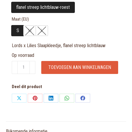
flanel streep lichtblauw-roest
Maat (EU)
S
M
L
Lords x Lilies Slaapkleedje, flanel streep lichtblauw
Op voorraad
Lords
TOEVOEGEN AAN WINKELWAGEN
x
Lilies
Deel dit product
Slaapkleedje,
flanel
Share
Share
Share
Share
Share
streep
on
on
on
on
on
lichtblauw
X
Pinterest
LinkedIn
WhatsApp
Facebook
aantal
Bijkomende informatie