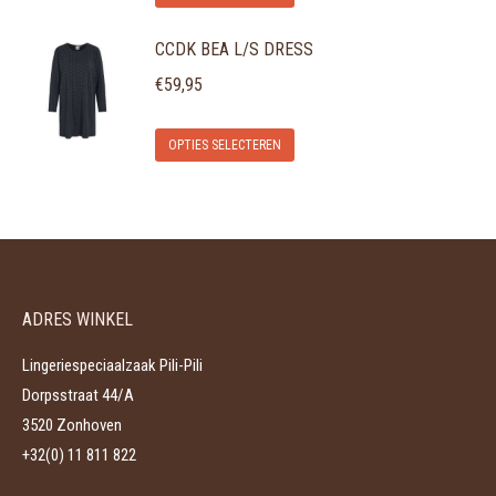
product
optie
de
CCDK BEA L/S DRESS
heeft
kan
productpagina
meerdere
gekozen
€
59,95
variaties.
worden
Dit
Deze
op
OPTIES SELECTEREN
product
optie
de
heeft
kan
productpagina
meerdere
gekozen
variaties.
worden
Deze
op
ADRES WINKEL
optie
de
kan
productpagina
Lingeriespeciaalzaak Pili-Pili
gekozen
Dorpsstraat 44/A
worden
3520 Zonhoven
op
+32(0) 11 811 822
de