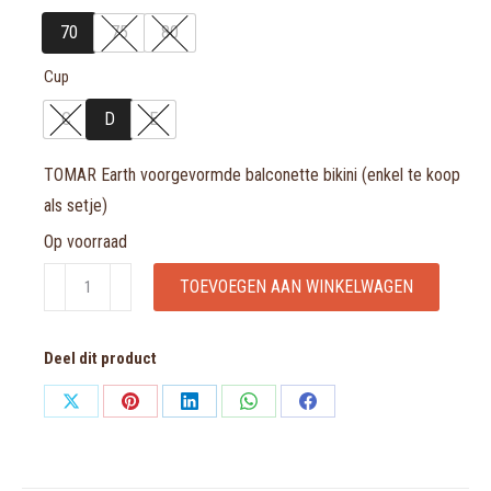
70
75
80
Cup
C
D
E
TOMAR Earth voorgevormde balconette bikini (enkel te koop
als setje)
Op voorraad
TOMAR
TOEVOEGEN AAN WINKELWAGEN
Earth
voorgevormde
Deel dit product
balconette
bikini
Share
Share
Share
Share
Share
(enkel
on
on
on
on
on
te
X
Pinterest
LinkedIn
WhatsApp
Facebook