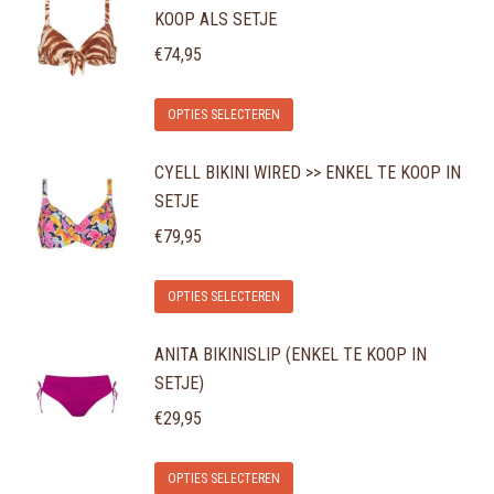
KOOP ALS SETJE
meerdere
gekozen
variaties.
€
74,95
worden
Deze
op
Dit
optie
de
OPTIES SELECTEREN
product
kan
productpagina
CYELL BIKINI WIRED >> ENKEL TE KOOP IN
heeft
gekozen
SETJE
meerdere
worden
variaties.
€
79,95
op
Deze
de
Dit
optie
OPTIES SELECTEREN
productpagina
product
kan
ANITA BIKINISLIP (ENKEL TE KOOP IN
heeft
gekozen
SETJE)
meerdere
worden
variaties.
€
29,95
op
Deze
de
Dit
optie
OPTIES SELECTEREN
productpagina