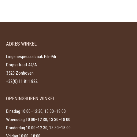
product
kan
heeft
gekozen
meerdere
worden
variaties.
op
Deze
de
ADRES WINKEL
optie
productpagina
kan
Lingeriespeciaalzaak Pili-Pili
gekozen
Dorpsstraat 44/A
worden
3520 Zonhoven
op
+32(0) 11 811 822
de
productpagina
OPENINGSUREN WINKEL
Dinsdag 10:00–12:30, 13:30–18:00
Woensdag 10:00–12:30, 13:30–18:00
Donderdag 10:00–12:30, 13:30–18:00
Vrijdag 10:00–18:00