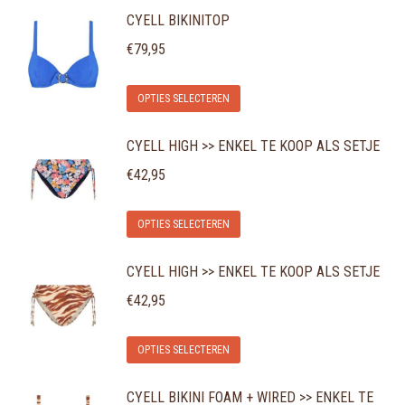
CYELL BIKINITOP
€
79,95
Dit
OPTIES SELECTEREN
product
CYELL HIGH >> ENKEL TE KOOP ALS SETJE
heeft
meerdere
€
42,95
variaties.
Dit
Deze
OPTIES SELECTEREN
product
optie
CYELL HIGH >> ENKEL TE KOOP ALS SETJE
heeft
kan
meerdere
gekozen
€
42,95
variaties.
worden
Dit
Deze
op
OPTIES SELECTEREN
product
optie
de
CYELL BIKINI FOAM + WIRED >> ENKEL TE
heeft
kan
productpagina