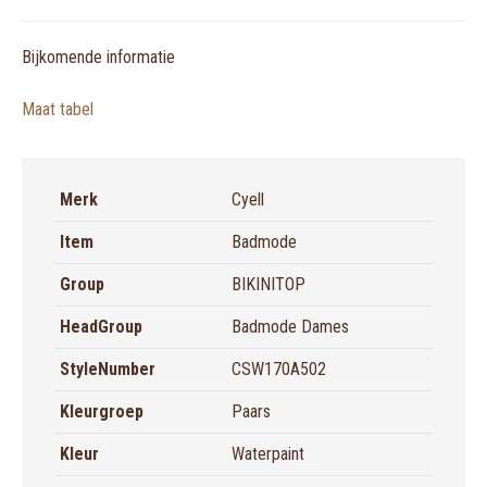
X
Pinterest
LinkedIn
WhatsApp
Facebook
waterpaint)
aantal
Bijkomende informatie
Maat tabel
Merk
Cyell
Item
Badmode
Group
BIKINITOP
HeadGroup
Badmode Dames
StyleNumber
CSW170A502
Kleurgroep
Paars
Kleur
Waterpaint