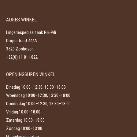
variaties.
op
Deze
de
ADRES WINKEL
optie
productpagina
kan
Lingeriespeciaalzaak Pili-Pili
gekozen
Dorpsstraat 44/A
worden
3520 Zonhoven
op
+32(0) 11 811 822
de
productpagina
OPENINGSUREN WINKEL
Dinsdag 10:00–12:30, 13:30–18:00
Woensdag 10:00–12:30, 13:30–18:00
Donderdag 10:00–12:30, 13:30–18:00
Vrijdag 10:00–18:00
Zaterdag 10:00–18:00
Zondag 10:00–13:00
Maandag gesloten