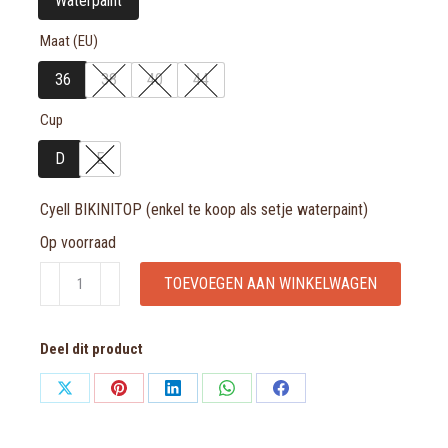
Waterpaint
Maat (EU)
36
38
40
44
Cup
D
E
Cyell BIKINITOP (enkel te koop als setje waterpaint)
Op voorraad
Cyell
TOEVOEGEN AAN WINKELWAGEN
BIKINITOP
(enkel
Deel dit product
te
koop
Share
Share
Share
Share
Share
als
on
on
on
on
on
setje