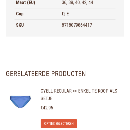
Maat (EU)
36, 38, 40, 42, 44
Cup
D, E
SKU
8718079864417
GERELATEERDE PRODUCTEN
CYELL REGULAR >> ENKEL TE KOOP ALS
SETJE
€
42,95
Dit
OPTIES SELECTEREN