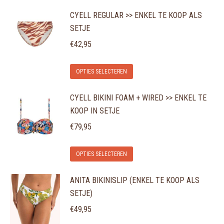
product
CYELL REGULAR >> ENKEL TE KOOP ALS
heeft
SETJE
meerdere
variaties.
€
42,95
Deze
Dit
optie
OPTIES SELECTEREN
product
kan
CYELL BIKINI FOAM + WIRED >> ENKEL TE
heeft
gekozen
KOOP IN SETJE
meerdere
worden
variaties.
€
79,95
op
Deze
de
Dit
optie
OPTIES SELECTEREN
productpagina
product
kan
ANITA BIKINISLIP (ENKEL TE KOOP ALS
heeft
gekozen
SETJE)
meerdere
worden
variaties.
€
49,95
op
Deze