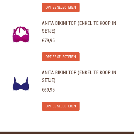
de
Dit
optie
OPTIES SELECTEREN
productpagina
product
kan
ANITA BIKINI TOP (ENKEL TE KOOP IN
heeft
gekozen
SETJE)
meerdere
worden
variaties.
€
79,95
op
Deze
de
Dit
optie
OPTIES SELECTEREN
productpagina
product
kan
ANITA BIKINI TOP (ENKEL TE KOOP IN
heeft
gekozen
SETJE)
meerdere
worden
variaties.
€
69,95
op
Deze
de
Dit
optie
OPTIES SELECTEREN
productpagina
product
kan
heeft
gekozen
meerdere
worden