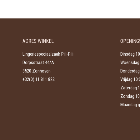
heeft
worden
meerdere
op
variaties.
de
Deze
productpagina
optie
ADRES WINKEL
OPENING
kan
gekozen
Lingeriespeciaalzaak Pili-Pili
Dinsdag 10
worden
Dorpsstraat 44/A
Woensdag 
op
3520 Zonhoven
Donderdag 
de
+32(0) 11 811 822
Vrijdag 10
productpagina
Zaterdag 1
Zondag 10
Maandag g