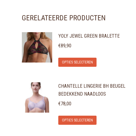
GERELATEERDE PRODUCTEN
YOLY JEWEL GREEN BRALETTE
€
89,90
Dit
OPTIES SELECTEREN
product
heeft
CHANTELLE LINGERIE BH BEUGEL
meerdere
BEDEKKEND NAADLOOS
variaties.
€
78,00
Deze
optie
Dit
OPTIES SELECTEREN
kan
product
gekozen