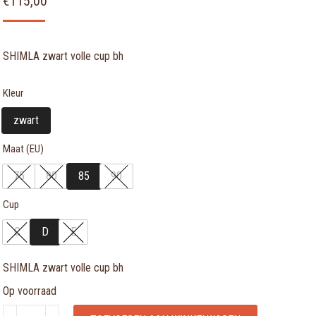
€
115,00
SHIMLA zwart volle cup bh
Kleur
zwart
Maat (EU)
75
80
85
90
Cup
C
D
E
SHIMLA zwart volle cup bh
Op voorraad
SHIMLA