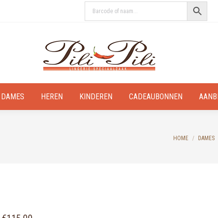
DAMES
HEREN
KINDEREN
CADEAUBONNEN
AANB
You are here:
HOME
DAMES