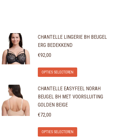
CHANTELLE LINGERIE BH BEUGEL
ERG BEDEKKEND
€
92,00
Dit
OPTIES SELECTEREN
product
CHANTELLE EASYFEEL NORAH
heeft
BEUGEL BH MET VOORSLUITING
meerdere
GOLDEN BEIGE
variaties.
€
72,00
Deze
optie
Dit
OPTIES SELECTEREN
kan
product