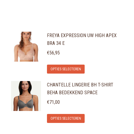
FREYA EXPRESSION UW HIGH APEX
BRA 34 E
€
56,95
Dit
OPTIES SELECTEREN
product
CHANTELLE LINGERIE BH T-SHIRT
heeft
BEHA BEDEKKEND SPACE
meerdere
variaties.
€
71,00
Deze
Dit
optie
OPTIES SELECTEREN
product
kan