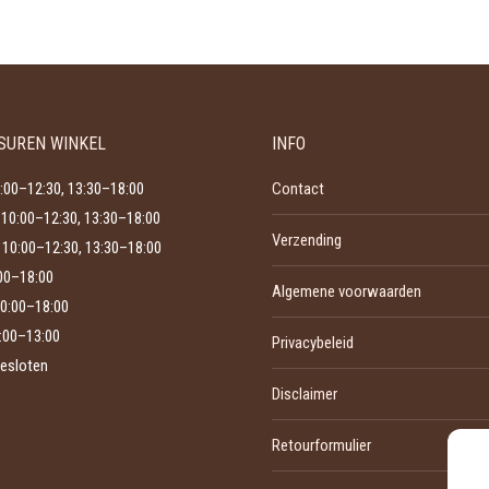
heeft
gekozen
meerdere
worden
variaties.
op
Deze
de
optie
productpagina
SUREN WINKEL
INFO
kan
gekozen
:00–12:30, 13:30–18:00
Contact
worden
10:00–12:30, 13:30–18:00
Verzending
op
10:00–12:30, 13:30–18:00
de
:00–18:00
Algemene voorwaarden
0:00–18:00
productpagina
:00–13:00
Privacybeleid
esloten
Disclaimer
Retourformulier