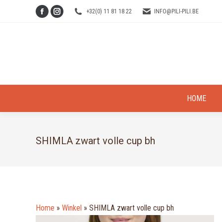
+32(0) 11 81 18 22
INFO@PILI-PILI.BE
Facebook
Instagram
page
page
opens
opens
in
in
new
new
window
window
HOME
SHIMLA zwart volle cup bh
Home
»
Winkel
»
SHIMLA zwart volle cup bh