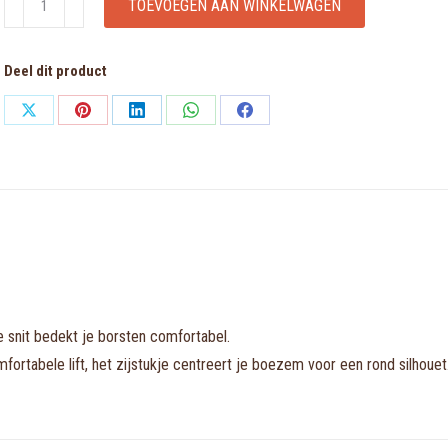
TOEVOEGEN AAN WINKELWAGEN
zwart
volle
Deel dit product
cup
bh
Share
Share
Share
Share
Share
aantal
on
on
on
on
on
X
Pinterest
LinkedIn
WhatsApp
Facebook
 snit bedekt je borsten comfortabel.
tabele lift, het zijstukje centreert je boezem voor een rond silhouet