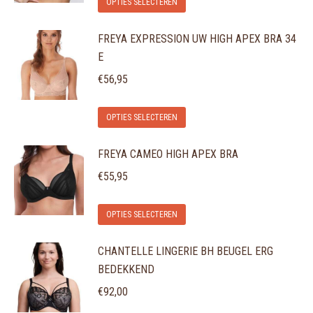
Dit
Deze
OPTIES SELECTEREN
product
optie
FREYA EXPRESSION UW HIGH APEX BRA 34
heeft
kan
E
meerdere
gekozen
variaties.
€
56,95
worden
Deze
op
Dit
optie
de
OPTIES SELECTEREN
product
kan
productpagina
FREYA CAMEO HIGH APEX BRA
heeft
gekozen
meerdere
€
55,95
worden
variaties.
op
Dit
Deze
de
OPTIES SELECTEREN
product
optie
productpagina
CHANTELLE LINGERIE BH BEUGEL ERG
heeft
kan
BEDEKKEND
meerdere
gekozen
variaties.
€
92,00
worden
Deze
op