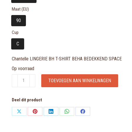
Maat (EU)
90
Cup
C
Chantelle LINGERIE BH T-SHIRT BEHA BEDEKKEND SPACE
Op voorraad
Chantelle
TOEVOEGEN AAN WINKELWAGEN
LINGERIE
BH
Deel dit product
T-
SHIRT
Share
Share
Share
Share
Share
BEHA
on
on
on
on
on
BEDEKKEND