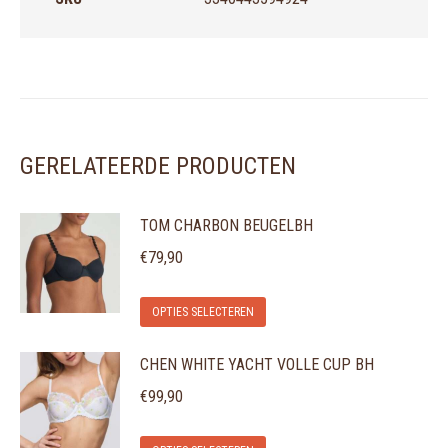
GERELATEERDE PRODUCTEN
TOM CHARBON BEUGELBH
€
79,90
Dit
OPTIES SELECTEREN
product
CHEN WHITE YACHT VOLLE CUP BH
heeft
meerdere
€
99,90
variaties.