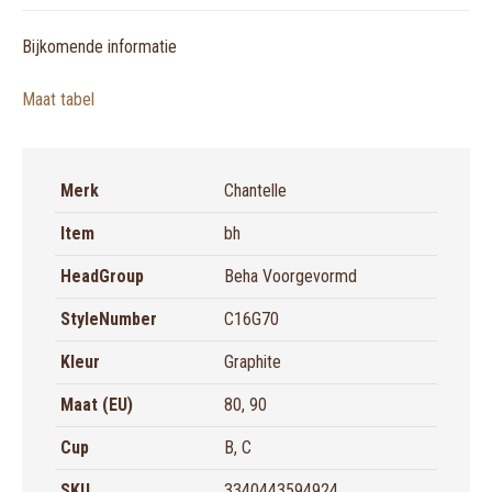
X
Pinterest
LinkedIn
WhatsApp
Facebook
SPACE
aantal
Bijkomende informatie
Maat tabel
Merk
Chantelle
Item
bh
HeadGroup
Beha Voorgevormd
StyleNumber
C16G70
Kleur
Graphite
Maat (EU)
80, 90
Cup
B, C
SKU
3340443594924