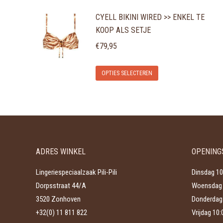
product
CYELL BIKINI WIRED >> ENKEL TE
heeft
KOOP ALS SETJE
meerdere
variaties.
€
79,95
Deze
Dit
optie
OPTIES SELECTEREN
product
kan
heeft
gekozen
meerdere
worden
variaties.
op
Deze
de
ADRES WINKEL
OPENING
optie
productpagina
kan
Lingeriespeciaalzaak Pili-Pili
Dinsdag 10
gekozen
Dorpsstraat 44/A
Woensdag 
worden
3520 Zonhoven
Donderdag 
op
+32(0) 11 811 822
Vrijdag 10