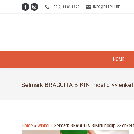
+32(0) 11 81 18 22
INFO@PILI-PILI.BE
Facebook
Instagram
page
page
opens
opens
in
in
new
new
window
window
HOME
Selmark BRAGUITA BIKINI rioslip >> enkel 
Home
»
Winkel
»
Selmark BRAGUITA BIKINI rioslip >> enkel t