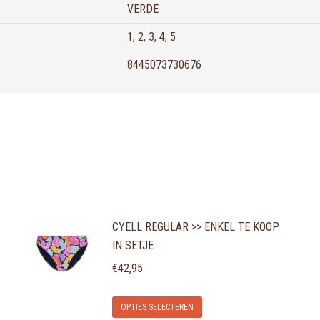
VERDE
1, 2, 3, 4, 5
8445073730676
CYELL REGULAR >> ENKEL TE KOOP
IN SETJE
€
42,95
Dit
OPTIES SELECTEREN