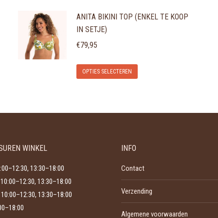
product
ANITA BIKINI TOP (ENKEL TE KOOP
heeft
IN SETJE)
meerdere
variaties.
€
79,95
Deze
Dit
optie
OPTIES SELECTEREN
product
kan
heeft
gekozen
meerdere
worden
variaties.
op
Deze
de
SUREN WINKEL
INFO
optie
productpagina
kan
:00–12:30, 13:30–18:00
Contact
gekozen
10:00–12:30, 13:30–18:00
Verzending
worden
10:00–12:30, 13:30–18:00
op
:00–18:00
Algemene voorwaarden