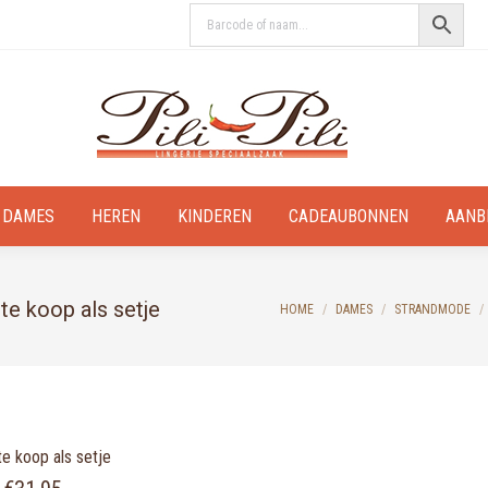
DAMES
HEREN
KINDEREN
CADEAUBONNEN
AANB
te koop als setje
You are here:
HOME
DAMES
STRANDMODE
e koop als setje