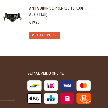
product
ANITA BIKINISLIP (ENKEL TE KOOP
heeft
ALS SETJE)
meerdere
variaties.
€
39,95
Deze
Dit
optie
OPTIES SELECTEREN
product
kan
heeft
gekozen
meerdere
worden
variaties.
op
Deze
de
BETAAL VEILIG ONLINE
optie
productpagina
kan
gekozen
worden
op