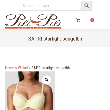
€
0,00
0
SAPRI starlight beugelbh
You are here:
Home
»
Winkel
»
SAPRI starlight beugelbh