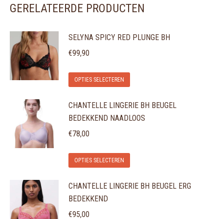
GERELATEERDE PRODUCTEN
SELYNA SPICY RED PLUNGE BH
€
99,90
Dit
OPTIES SELECTEREN
product
CHANTELLE LINGERIE BH BEUGEL
heeft
BEDEKKEND NAADLOOS
meerdere
variaties.
€
78,00
Deze
Dit
optie
OPTIES SELECTEREN
product
kan
CHANTELLE LINGERIE BH BEUGEL ERG
heeft
gekozen
BEDEKKEND
meerdere
worden
variaties.
€
95,00
op