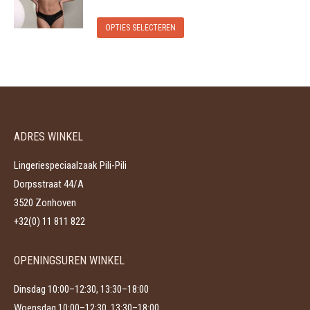
variaties.
worden
Dit
Deze
op
OPTIES SELECTEREN
product
optie
de
heeft
kan
productpagina
meerdere
gekozen
variaties.
worden
Deze
op
ADRES WINKEL
optie
de
kan
productpagina
Lingeriespeciaalzaak Pili-Pili
gekozen
Dorpsstraat 44/A
worden
3520 Zonhoven
op
+32(0) 11 811 822
de
productpagina
OPENINGSUREN WINKEL
Dinsdag 10:00–12:30, 13:30–18:00
Woensdag 10:00–12:30, 13:30–18:00