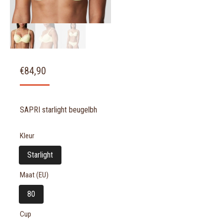
€
84,90
SAPRI starlight beugelbh
Kleur
Starlight
Maat (EU)
80
Cup