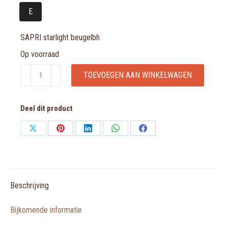
E
SAPRI starlight beugelbh
Op voorraad
SAPRI
TOEVOEGEN AAN WINKELWAGEN
starlight
beugelbh
Deel dit product
aantal
Share
Share
Share
Share
Share
on
on
on
on
on
X
Pinterest
LinkedIn
WhatsApp
Facebook
Beschrijving
Bijkomende informatie