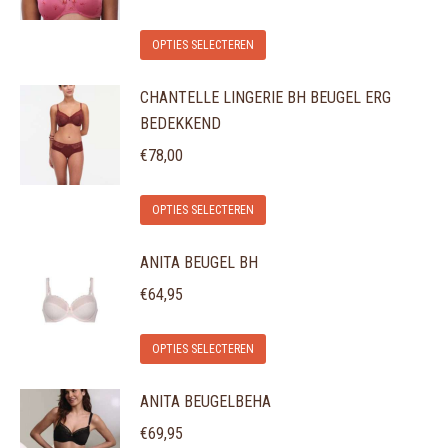
Deze
de
Dit
optie
OPTIES SELECTEREN
productpagina
product
kan
CHANTELLE LINGERIE BH BEUGEL ERG
heeft
gekozen
BEDEKKEND
meerdere
worden
variaties.
€
78,00
op
Deze
de
Dit
optie
OPTIES SELECTEREN
productpagina
product
kan
ANITA BEUGEL BH
heeft
gekozen
meerdere
€
64,95
worden
variaties.
op
Dit
Deze
de
OPTIES SELECTEREN
product
optie
productpagina
ANITA BEUGELBEHA
heeft
kan
meerdere
gekozen
€
69,95