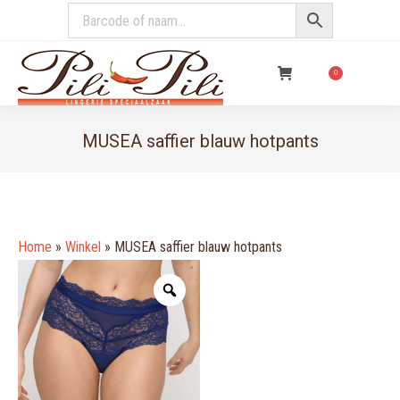
€
0,00
0
MUSEA saffier blauw hotpants
You are here:
Home
»
Winkel
»
MUSEA saffier blauw hotpants