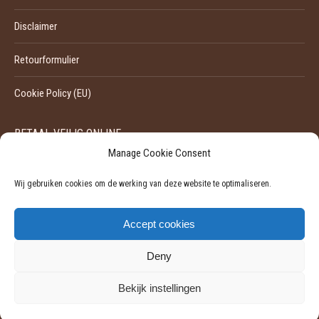
Disclaimer
Retourformulier
Cookie Policy (EU)
BETAAL VEILIG ONLINE
Manage Cookie Consent
Wij gebruiken cookies om de werking van deze website te optimaliseren.
Accept cookies
Deny
Bekijk instellingen
©
2026 - Pili-Pili | Ondernemingsnummer: 0524929455
Powered by Softli