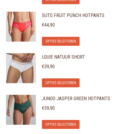
product
optie
SUTO FRUIT PUNCH HOTPANTS
heeft
kan
meerdere
gekozen
€
44,90
variaties.
worden
Dit
Deze
op
OPTIES SELECTEREN
product
optie
de
LOUIE NATUUR SHORT
heeft
kan
productpagina
meerdere
gekozen
€
39,90
variaties.
worden
Dit
Deze
op
OPTIES SELECTEREN
product
optie
de
JUNOO JASPER GREEN HOTPANTS
heeft
kan
productpagina
meerdere
gekozen
€
59,90
variaties.
worden
Dit
Deze
op
OPTIES SELECTEREN
product
optie
de