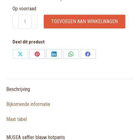
Op voorraad
MUSEA
TOEVOEGEN AAN WINKELWAGEN
saffier
blauw
Deel dit product
hotpants
aantal
Share
Share
Share
Share
Share
on
on
on
on
on
X
Pinterest
LinkedIn
WhatsApp
Facebook
Beschrijving
Bijkomende informatie
Maat tabel
MUSEA saffier blauw hotpants