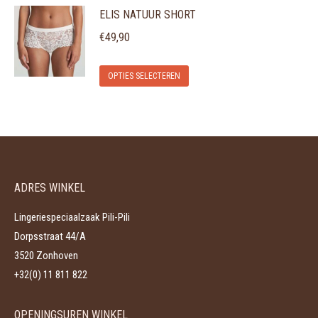
ELIS NATUUR SHORT
heeft
kan
productpagina
meerdere
gekozen
€
49,90
variaties.
worden
Dit
Deze
op
OPTIES SELECTEREN
product
optie
de
heeft
kan
productpagina
meerdere
gekozen
variaties.
worden
Deze
op
ADRES WINKEL
optie
de
kan
productpagina
Lingeriespeciaalzaak Pili-Pili
gekozen
Dorpsstraat 44/A
worden
3520 Zonhoven
op
+32(0) 11 811 822
de
productpagina
OPENINGSUREN WINKEL