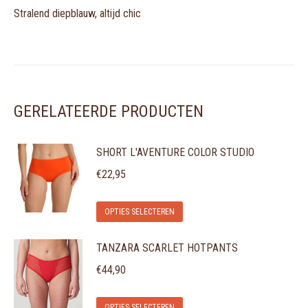
Stralend diepblauw, altijd chic
GERELATEERDE PRODUCTEN
SHORT L'AVENTURE COLOR STUDIO
€
22,95
Dit
OPTIES SELECTEREN
product
TANZARA SCARLET HOTPANTS
heeft
meerdere
€
44,90
variaties.
Dit
Deze
OPTIES SELECTEREN