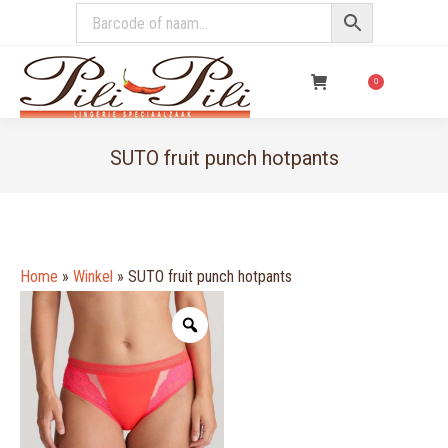
€
0,00
0
SUTO fruit punch hotpants
You are here:
Home
»
Winkel
»
SUTO fruit punch hotpants