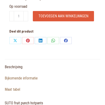
Op voorraad
SUTO
TOEVOEGEN AAN WINKELWAGEN
fruit
punch
Deel dit product
hotpants
aantal
Share
Share
Share
Share
Share
on
on
on
on
on
X
Pinterest
LinkedIn
WhatsApp
Facebook
Beschrijving
Bijkomende informatie
Maat tabel
SUTO fruit punch hotpants