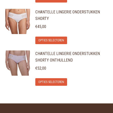
product
kan
productpagina
CHANTELLE LINGERIE ONDERSTUKKEN
heeft
gekozen
SHORTY
meerdere
worden
variaties.
€
45,00
op
Deze
de
Dit
optie
OPTIES SELECTEREN
productpagina
product
kan
CHANTELLE LINGERIE ONDERSTUKKEN
heeft
gekozen
SHORTY ONTHULLEND
meerdere
worden
variaties.
€
52,00
op
Deze
de
Dit
optie
OPTIES SELECTEREN
productpagina
product
kan
heeft
gekozen
meerdere
worden
variaties.
op