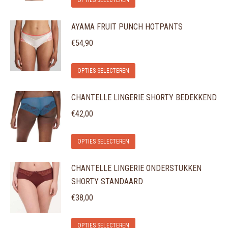
OPTIES SELECTEREN
product
AYAMA FRUIT PUNCH HOTPANTS
heeft
meerdere
€
54,90
variaties.
Dit
Deze
OPTIES SELECTEREN
product
optie
CHANTELLE LINGERIE SHORTY BEDEKKEND
heeft
kan
meerdere
gekozen
€
42,00
variaties.
worden
Dit
Deze
op
OPTIES SELECTEREN
product
optie
de
CHANTELLE LINGERIE ONDERSTUKKEN
heeft
kan
productpagina
SHORTY STANDAARD
meerdere
gekozen
variaties.
€
38,00
worden
Deze
op
Dit
optie
de
OPTIES SELECTEREN