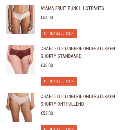
product
optie
de
AYAMA FRUIT PUNCH HOTPANTS
heeft
kan
productpagina
meerdere
gekozen
€
54,90
variaties.
worden
Dit
Deze
op
OPTIES SELECTEREN
product
optie
de
CHANTELLE LINGERIE ONDERSTUKKEN
heeft
kan
productpagina
SHORTY STANDAARD
meerdere
gekozen
variaties.
€
38,00
worden
Deze
op
Dit
optie
de
OPTIES SELECTEREN
product
kan
productpagina
CHANTELLE LINGERIE ONDERSTUKKEN
heeft
gekozen
SHORTY ONTHULLEND
meerdere
worden
variaties.
€
52,00
op
Deze
de
Dit
optie
OPTIES SELECTEREN