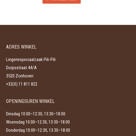
productpagina
product
kan
heeft
gekozen
meerdere
worden
variaties.
op
Deze
de
ADRES WINKEL
optie
productpagina
kan
Lingeriespeciaalzaak Pili-Pili
gekozen
Dorpsstraat 44/A
worden
3520 Zonhoven
op
+32(0) 11 811 822
de
productpagina
OPENINGSUREN WINKEL
Dinsdag 10:00–12:30, 13:30–18:00
Woensdag 10:00–12:30, 13:30–18:00
Donderdag 10:00–12:30, 13:30–18:00