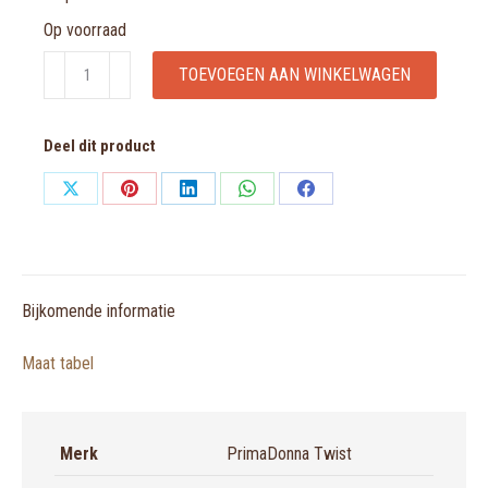
Op voorraad
hotpants
TOEVOEGEN AAN WINKELWAGEN
Twist
Look
Deel dit product
at
Me
Share
Share
Share
Share
Share
aantal
on
on
on
on
on
X
Pinterest
LinkedIn
WhatsApp
Facebook
Bijkomende informatie
Maat tabel
Merk
PrimaDonna Twist