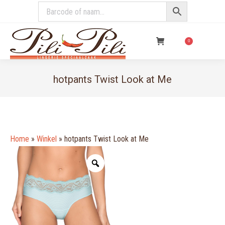
€
0,00
0
hotpants Twist Look at Me
You are here:
Home
»
Winkel
»
hotpants Twist Look at Me