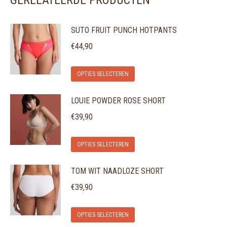
GERELATEERDE PRODUCTEN
SUTO FRUIT PUNCH HOTPANTS
€
44,90
Dit
OPTIES SELECTEREN
product
LOUIE POWDER ROSE SHORT
heeft
meerdere
€
39,90
variaties.
Dit
Deze
OPTIES SELECTEREN
product
optie
TOM WIT NAADLOZE SHORT
heeft
kan
meerdere
gekozen
€
39,90
variaties.
worden
Dit
Deze
op
OPTIES SELECTEREN