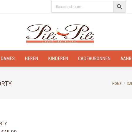
DAMES
HEREN
KINDEREN
CADEAUBONNEN
AANB
ORTY
You are he
HOME
DA
ORTY