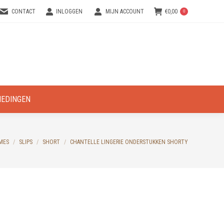
CONTACT
INLOGGEN
MIJN ACCOUNT
€
0,00
0
IEDINGEN
re:
MES
SLIPS
SHORT
CHANTELLE LINGERIE ONDERSTUKKEN SHORTY