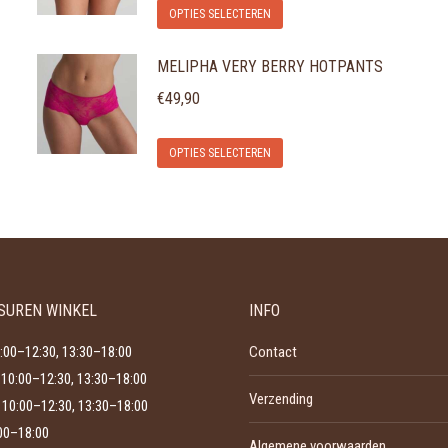
Dit
OPTIES SELECTEREN
product
MELIPHA VERY BERRY HOTPANTS
heeft
meerdere
€
49,90
variaties.
Dit
Deze
OPTIES SELECTEREN
product
optie
heeft
kan
meerdere
gekozen
variaties.
worden
Deze
op
SUREN WINKEL
INFO
optie
de
kan
productpagina
:00–12:30, 13:30–18:00
Contact
gekozen
10:00–12:30, 13:30–18:00
Verzending
worden
10:00–12:30, 13:30–18:00
op
:00–18:00
Algemene voorwaarden