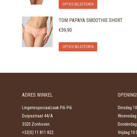
Dit
OPTIES SELECTEREN
product
TOM PAPAYA SMOOTHIE SHORT
heeft
meerdere
€
39,90
variaties.
Dit
Deze
OPTIES SELECTEREN
product
optie
heeft
kan
meerdere
gekozen
variaties.
worden
Deze
op
ADRES WINKEL
OPENING
optie
de
kan
productpagina
Lingeriespeciaalzaak Pili-Pili
Dinsdag 10
gekozen
Dorpsstraat 44/A
Woensdag 
worden
3520 Zonhoven
Donderdag 
op
+32(0) 11 811 822
Vrijdag 10