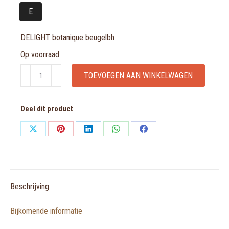
E
DELIGHT botanique beugelbh
Op voorraad
DELIGHT
TOEVOEGEN AAN WINKELWAGEN
botanique
beugelbh
Deel dit product
aantal
Share
Share
Share
Share
Share
on
on
on
on
on
X
Pinterest
LinkedIn
WhatsApp
Facebook
Beschrijving
Bijkomende informatie