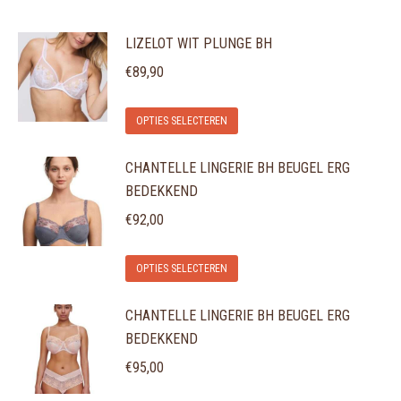
LIZELOT WIT PLUNGE BH
€
89,90
Dit
OPTIES SELECTEREN
product
CHANTELLE LINGERIE BH BEUGEL ERG
heeft
BEDEKKEND
meerdere
variaties.
€
92,00
Deze
Dit
optie
OPTIES SELECTEREN
product
kan
CHANTELLE LINGERIE BH BEUGEL ERG
heeft
gekozen
BEDEKKEND
meerdere
worden
variaties.
€
95,00
op
Deze
de