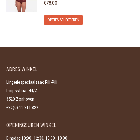
variaties.
€
78,00
op
Deze
de
Dit
optie
OPTIES SELECTEREN
productpagina
product
kan
heeft
gekozen
meerdere
worden
variaties.
op
Deze
de
ADRES WINKEL
optie
productpagina
kan
Lingeriespeciaalzaak Pili-Pili
gekozen
Dorpsstraat 44/A
worden
3520 Zonhoven
op
+32(0) 11 811 822
de
productpagina
OPENINGSUREN WINKEL
Dinsdag 10:00–12:30, 13:30–18:00