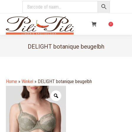
€
0,00
0
DELIGHT botanique beugelbh
You are here:
Home
»
Winkel
»
DELIGHT botanique beugelbh