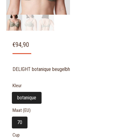
€
94,90
DELIGHT botanique beugelbh
Kleur
botanique
Maat (EU)
70
Cup