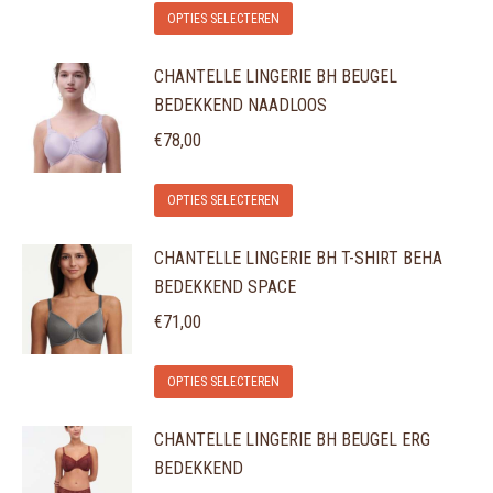
Dit
optie
OPTIES SELECTEREN
productpagina
product
kan
CHANTELLE LINGERIE BH BEUGEL
heeft
gekozen
BEDEKKEND NAADLOOS
meerdere
worden
variaties.
€
78,00
op
Deze
de
Dit
optie
OPTIES SELECTEREN
productpagina
product
kan
CHANTELLE LINGERIE BH T-SHIRT BEHA
heeft
gekozen
BEDEKKEND SPACE
meerdere
worden
variaties.
€
71,00
op
Deze
de
Dit
optie
OPTIES SELECTEREN
productpagina
product
kan
CHANTELLE LINGERIE BH BEUGEL ERG
heeft
gekozen
BEDEKKEND
meerdere
worden