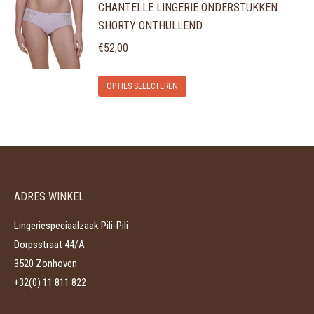
CHANTELLE LINGERIE ONDERSTUKKEN
heeft
gekozen
SHORTY ONTHULLEND
meerdere
worden
variaties.
€
52,00
op
Deze
de
Dit
optie
OPTIES SELECTEREN
productpagina
product
kan
heeft
gekozen
meerdere
worden
variaties.
op
Deze
de
ADRES WINKEL
optie
productpagina
kan
Lingeriespeciaalzaak Pili-Pili
gekozen
Dorpsstraat 44/A
worden
3520 Zonhoven
op
+32(0) 11 811 822
de