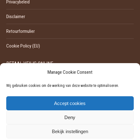
Privacybeleid
Disclaimer
Retourformulier
Cookie Policy (EU)
BETAAL VEILIG ONLINE
Manage Cookie Consent
Wij gebruiken cookies om de werking van deze website te optimaliseren.
Accept cookies
Deny
Bekijk instellingen
©
2026 - Pili-Pili | Ondernemingsnummer: 0524929455
Powered by Softli