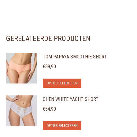
GERELATEERDE PRODUCTEN
TOM PAPAYA SMOOTHIE SHORT
€
39,90
Dit
OPTIES SELECTEREN
product
CHEN WHITE YACHT SHORT
heeft
meerdere
€
54,90
variaties.
Dit
Deze
OPTIES SELECTEREN
product
optie