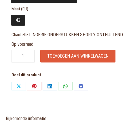
Maat (EU)
42
Chantelle LINGERIE ONDERSTUKKEN SHORTY ONTHULLEND
Op voorraad
Chantelle
TOEVOEGEN AAN WINKELWAGEN
LINGERIE
ONDERSTUKKEN
Deel dit product
SHORTY
ONTHULLEND
Share
Share
Share
Share
Share
aantal
on
on
on
on
on
X
Pinterest
LinkedIn
WhatsApp
Facebook
Bijkomende informatie