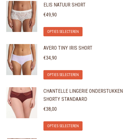
ELIS NATUUR SHORT
heeft
kan
meerdere
gekozen
€
49,90
variaties.
worden
Dit
Deze
op
OPTIES SELECTEREN
product
optie
de
AVERO TINY IRIS SHORT
heeft
kan
productpagina
meerdere
gekozen
€
34,90
variaties.
worden
Dit
Deze
op
OPTIES SELECTEREN
product
optie
de
CHANTELLE LINGERIE ONDERSTUKKEN
heeft
kan
productpagina
SHORTY STANDAARD
meerdere
gekozen
variaties.
€
38,00
worden
Deze
op
Dit
optie
de
OPTIES SELECTEREN
product
kan
productpagina