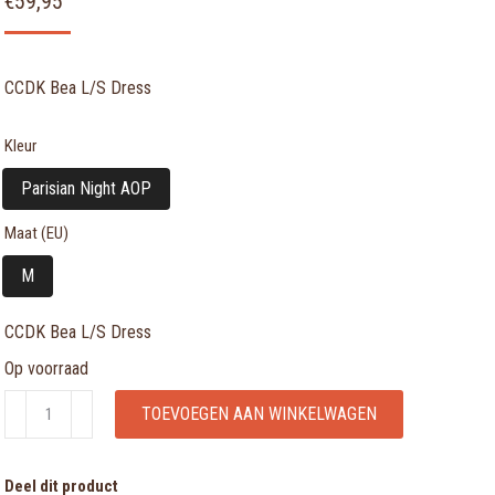
€
59,95
CCDK Bea L/S Dress
Kleur
Parisian Night AOP
Maat (EU)
M
CCDK Bea L/S Dress
Op voorraad
CCDK
TOEVOEGEN AAN WINKELWAGEN
Bea
L/S
Deel dit product