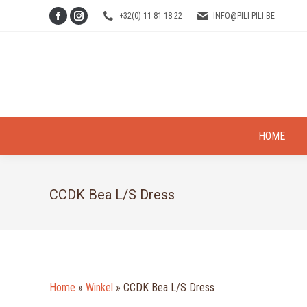
+32(0) 11 81 18 22
INFO@PILI-PILI.BE
Facebook
Instagram
page
page
opens
opens
in
in
new
new
window
window
HOME
CCDK Bea L/S Dress
Home
»
Winkel
»
CCDK Bea L/S Dress