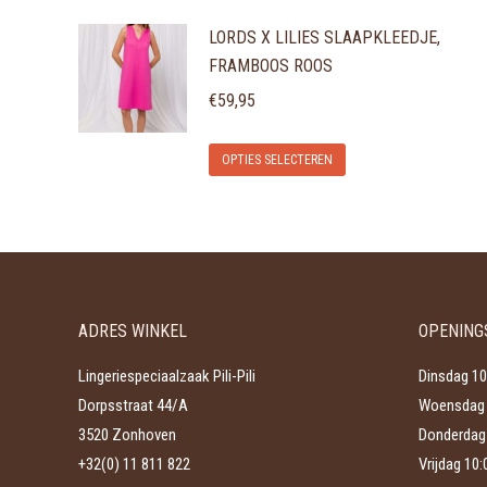
product
LORDS X LILIES SLAAPKLEEDJE,
heeft
FRAMBOOS ROOS
meerdere
variaties.
€
59,95
Deze
Dit
optie
OPTIES SELECTEREN
product
kan
heeft
gekozen
meerdere
worden
variaties.
op
Deze
de
ADRES WINKEL
OPENING
optie
productpagina
kan
Lingeriespeciaalzaak Pili-Pili
Dinsdag 10
gekozen
Dorpsstraat 44/A
Woensdag 
worden
3520 Zonhoven
Donderdag 
op
+32(0) 11 811 822
Vrijdag 10