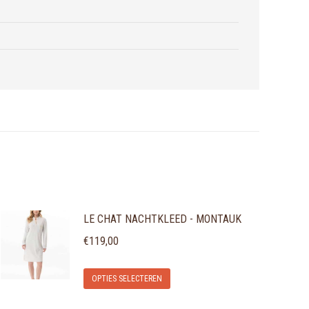
LE CHAT NACHTKLEED - MONTAUK
€
119,00
Dit
OPTIES SELECTEREN
product