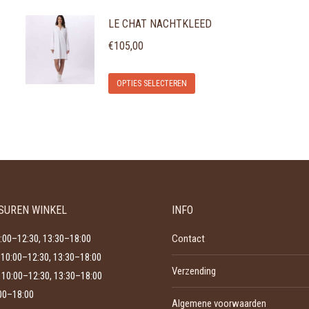
product
LE CHAT NACHTKLEED
heeft
meerdere
€
105,00
variaties.
Dit
Deze
OPTIES SELECTEREN
product
optie
heeft
kan
meerdere
gekozen
variaties.
worden
Deze
op
optie
de
SUREN WINKEL
INFO
kan
productpagina
gekozen
:00–12:30, 13:30–18:00
Contact
worden
10:00–12:30, 13:30–18:00
Verzending
op
10:00–12:30, 13:30–18:00
de
:00–18:00
Algemene voorwaarden