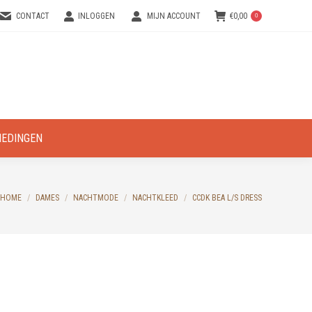
CONTACT
INLOGGEN
MIJN ACCOUNT
€
0,00
0
IEDINGEN
You are here:
HOME
DAMES
NACHTMODE
NACHTKLEED
CCDK BEA L/S DRESS