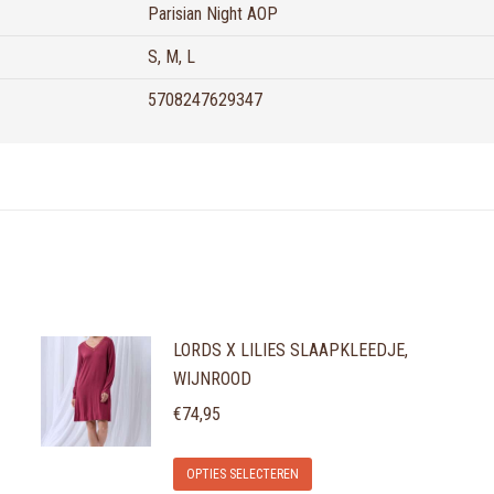
Parisian Night AOP
S, M, L
5708247629347
LORDS X LILIES SLAAPKLEEDJE,
WIJNROOD
€
74,95
Dit
OPTIES SELECTEREN