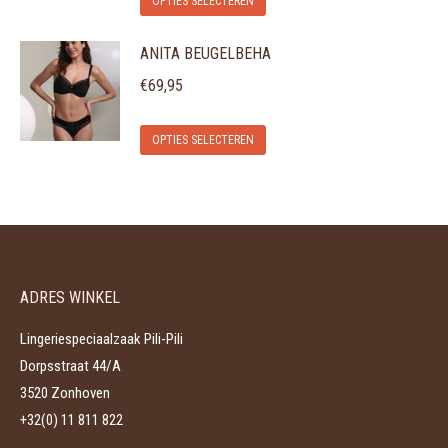
optie
OPTIES SELECTEREN
productpagina
product
kan
ANITA BEUGELBEHA
heeft
gekozen
meerdere
€
69,95
worden
variaties.
op
Dit
Deze
de
OPTIES SELECTEREN
product
optie
productpagina
heeft
kan
meerdere
gekozen
variaties.
worden
Deze
op
ADRES WINKEL
optie
de
kan
productpagina
Lingeriespeciaalzaak Pili-Pili
gekozen
Dorpsstraat 44/A
worden
3520 Zonhoven
op
+32(0) 11 811 822
de