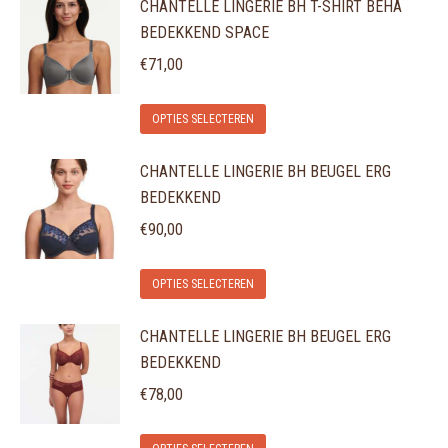
CHANTELLE LINGERIE BH T-SHIRT BEHA
heeft
gekozen
BEDEKKEND SPACE
meerdere
worden
variaties.
€
71,00
op
Deze
de
Dit
optie
OPTIES SELECTEREN
productpagina
product
kan
CHANTELLE LINGERIE BH BEUGEL ERG
heeft
gekozen
BEDEKKEND
meerdere
worden
variaties.
€
90,00
op
Deze
de
Dit
optie
OPTIES SELECTEREN
productpagina
product
kan
CHANTELLE LINGERIE BH BEUGEL ERG
heeft
gekozen
BEDEKKEND
meerdere
worden
variaties.
€
78,00
op
Deze
de
Dit