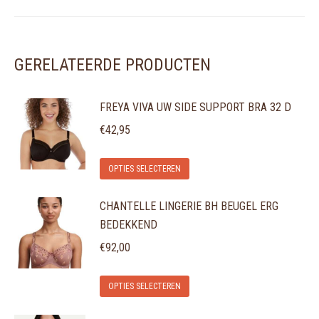
GERELATEERDE PRODUCTEN
FREYA VIVA UW SIDE SUPPORT BRA 32 D
€
42,95
Dit
OPTIES SELECTEREN
product
CHANTELLE LINGERIE BH BEUGEL ERG
heeft
BEDEKKEND
meerdere
variaties.
€
92,00
Deze
Dit
optie
OPTIES SELECTEREN
product
kan