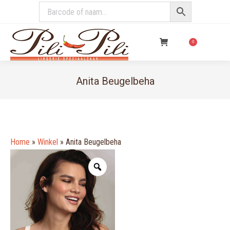
€
0,00
0
Anita Beugelbeha
You are here:
Home
»
Winkel
»
Anita Beugelbeha