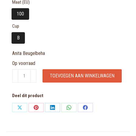
Maat (EU)
100
Cup
B
Anita Beugelbeha
Op voorraad
Anita
TOEVOEGEN AAN WINKELWAGEN
Beugelbeha
aantal
Deel dit product
Share
Share
Share
Share
Share
on
on
on
on
on
X
Pinterest
LinkedIn
WhatsApp
Facebook