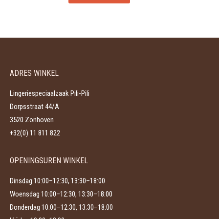
product
kan
heeft
gekozen
meerdere
worden
variaties.
op
Deze
de
ADRES WINKEL
optie
productpagina
kan
Lingeriespeciaalzaak Pili-Pili
gekozen
Dorpsstraat 44/A
worden
3520 Zonhoven
op
+32(0) 11 811 822
de
productpagina
OPENINGSUREN WINKEL
Dinsdag 10:00–12:30, 13:30–18:00
Woensdag 10:00–12:30, 13:30–18:00
Donderdag 10:00–12:30, 13:30–18:00