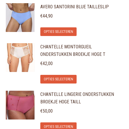
AVERO SANTORINI BLUE TAILLESLIP
heeft
kan
productpagina
meerdere
gekozen
€
44,90
variaties.
worden
Dit
Deze
op
OPTIES SELECTEREN
product
optie
de
CHANTELLE MONTORGUEIL
heeft
kan
productpagina
ONDERSTUKKEN BROEKJE HOGE T
meerdere
gekozen
variaties.
€
42,00
worden
Deze
op
Dit
optie
de
OPTIES SELECTEREN
product
kan
productpagina
CHANTELLE LINGERIE ONDERSTUKKEN
heeft
gekozen
BROEKJE HOGE TAILL
meerdere
worden
variaties.
€
50,00
op
Deze
de
Dit
optie
OPTIES SELECTEREN
productpagina