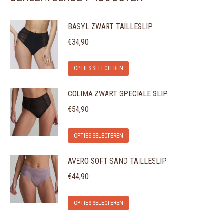
BASYL ZWART TAILLESLIP
€
34,90
Dit
OPTIES SELECTEREN
product
COLIMA ZWART SPECIALE SLIP
heeft
meerdere
€
54,90
variaties.
Dit
Deze
OPTIES SELECTEREN
product
optie
AVERO SOFT SAND TAILLESLIP
heeft
kan
meerdere
gekozen
€
44,90
variaties.
worden
Dit
Deze
op
OPTIES SELECTEREN
product
optie
de