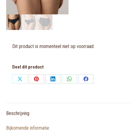
Dit product is momenteel niet op voorraad.
Deel dit product
Share
Share
Share
Share
Share
on
on
on
on
on
X
Pinterest
LinkedIn
WhatsApp
Facebook
Beschrijving
Bijkomende informatie