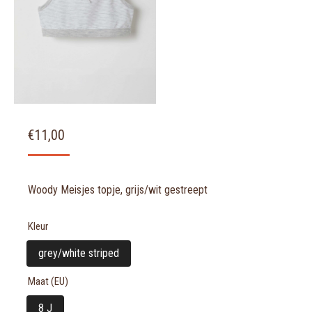
€
11,00
Woody Meisjes topje, grijs/wit gestreept
Kleur
grey/white striped
Maat (EU)
8 J