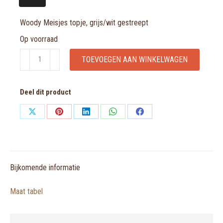
Woody Meisjes topje, grijs/wit gestreept
Op voorraad
Woody
TOEVOEGEN AAN WINKELWAGEN
Meisjes
topje,
Deel dit product
grijs/wit
gestreept
Share
Share
Share
Share
Share
aantal
on
on
on
on
on
X
Pinterest
LinkedIn
WhatsApp
Facebook
Bijkomende informatie
Maat tabel