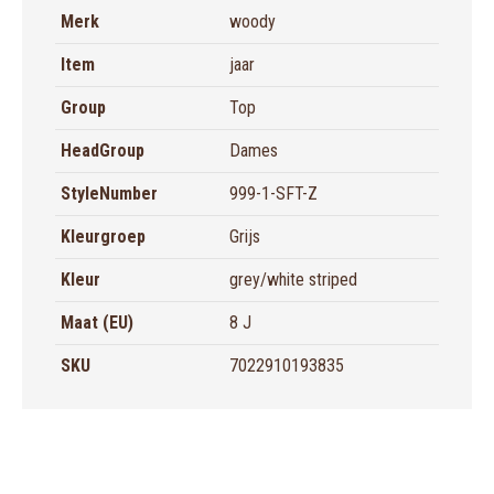
Merk
woody
Item
jaar
Group
Top
HeadGroup
Dames
StyleNumber
999-1-SFT-Z
Kleurgroep
Grijs
Kleur
grey/white striped
Maat (EU)
8 J
SKU
7022910193835