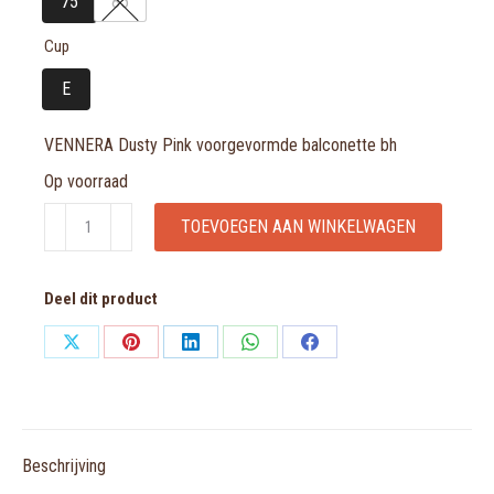
75
85
Cup
E
VENNERA Dusty Pink voorgevormde balconette bh
Op voorraad
VENNERA
TOEVOEGEN AAN WINKELWAGEN
Dusty
Pink
Deel dit product
voorgevormde
balconette
Share
Share
Share
Share
Share
bh
on
on
on
on
on
aantal
X
Pinterest
LinkedIn
WhatsApp
Facebook
Beschrijving