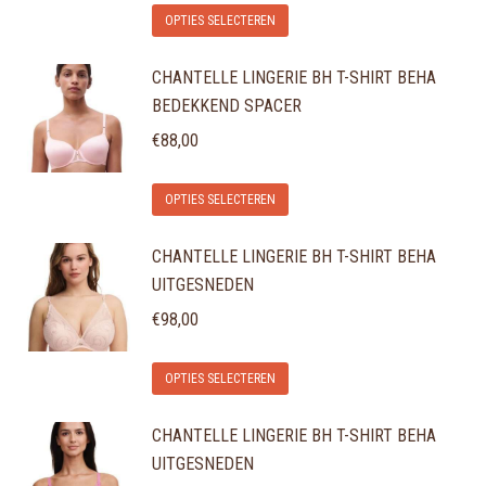
Dit
optie
OPTIES SELECTEREN
productpagina
product
kan
CHANTELLE LINGERIE BH T-SHIRT BEHA
heeft
gekozen
BEDEKKEND SPACER
meerdere
worden
variaties.
€
88,00
op
Deze
de
Dit
optie
OPTIES SELECTEREN
productpagina
product
kan
CHANTELLE LINGERIE BH T-SHIRT BEHA
heeft
gekozen
UITGESNEDEN
meerdere
worden
variaties.
€
98,00
op
Deze
de
Dit
optie
OPTIES SELECTEREN
productpagina
product
kan
CHANTELLE LINGERIE BH T-SHIRT BEHA
heeft
gekozen
UITGESNEDEN
meerdere
worden