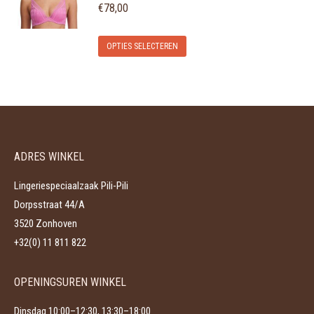
variaties.
€
78,00
op
Deze
de
Dit
optie
OPTIES SELECTEREN
productpagina
product
kan
heeft
gekozen
meerdere
worden
variaties.
op
Deze
de
ADRES WINKEL
optie
productpagina
kan
Lingeriespeciaalzaak Pili-Pili
gekozen
Dorpsstraat 44/A
worden
3520 Zonhoven
op
+32(0) 11 811 822
de
productpagina
OPENINGSUREN WINKEL
Dinsdag 10:00–12:30, 13:30–18:00