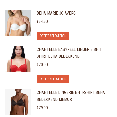
BEHA MARIE JO AVERO
€
94,90
Dit
OPTIES SELECTEREN
product
CHANTELLE EASYFEEL LINGERIE BH T-
heeft
SHIRT BEHA BEDEKKEND
meerdere
variaties.
€
70,00
Deze
Dit
optie
OPTIES SELECTEREN
product
kan
CHANTELLE LINGERIE BH T-SHIRT BEHA
heeft
gekozen
BEDEKKEND MEMOR
meerdere
worden
variaties.
€
79,00
op
Deze
de