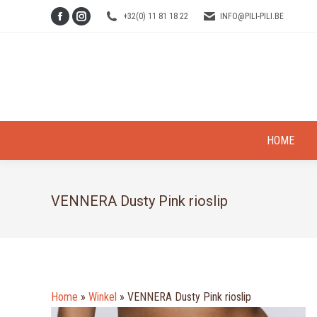
+32(0) 11 81 18 22
INFO@PILI-PILI.BE
Facebook
Instagram
page
page
opens
opens
in
in
new
new
window
window
HOME
VENNERA Dusty Pink rioslip
Home
»
Winkel
»
VENNERA Dusty Pink rioslip