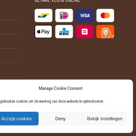
BETAAL VEILIG ONLINE
optie
productpagina
kan
gekozen
worden
op
de
productpagina
Manage Cookie Consent
 gebruiken cookies om de werking van deze website te optimaliseren.
Accept cookies
Deny
Bekijk instellingen
Powered by Softli