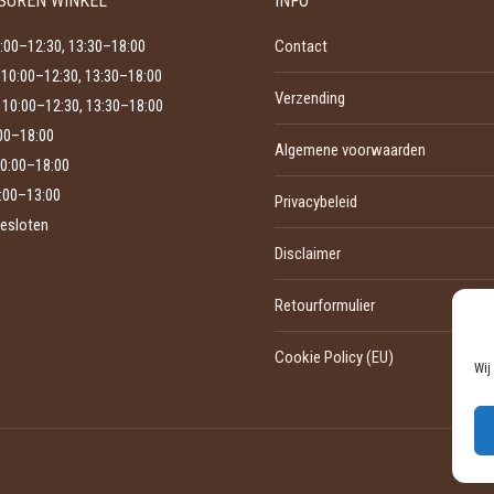
SUREN WINKEL
INFO
optie
productpagina
kan
:00–12:30, 13:30–18:00
Contact
gekozen
10:00–12:30, 13:30–18:00
Verzending
worden
10:00–12:30, 13:30–18:00
op
:00–18:00
Algemene voorwaarden
de
0:00–18:00
productpagina
:00–13:00
Privacybeleid
esloten
Disclaimer
Retourformulier
Cookie Policy (EU)
Wij