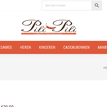
DAMES
HEREN
KINDEREN
CADEAUBONNEN
AANB
Yo
H