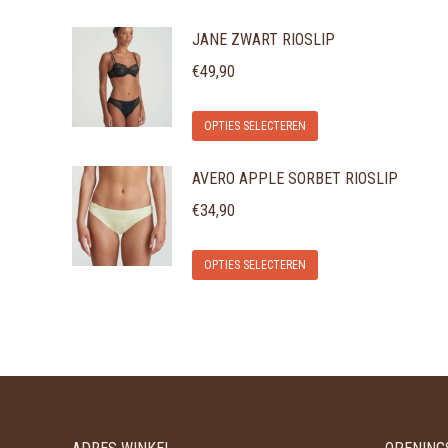
JANE ZWART RIOSLIP
€
49,90
Dit
OPTIES SELECTEREN
product
AVERO APPLE SORBET RIOSLIP
heeft
meerdere
€
34,90
variaties.
Dit
Deze
OPTIES SELECTEREN
product
optie
heeft
kan
meerdere
gekozen
variaties.
worden
Deze
op
optie
de