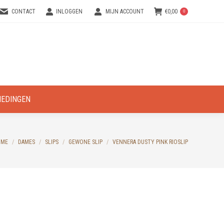
CONTACT
INLOGGEN
MIJN ACCOUNT
€
0,00
0
IEDINGEN
u are here:
OME
DAMES
SLIPS
GEWONE SLIP
VENNERA DUSTY PINK RIOSLIP