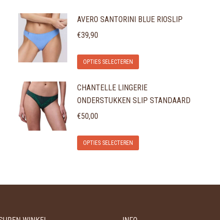
AVERO SANTORINI BLUE RIOSLIP
€
39,90
Dit
OPTIES SELECTEREN
product
CHANTELLE LINGERIE
heeft
ONDERSTUKKEN SLIP STANDAARD
meerdere
variaties.
€
50,00
Deze
Dit
optie
OPTIES SELECTEREN
product
kan
heeft
gekozen
meerdere
worden
variaties.
op
Deze
de