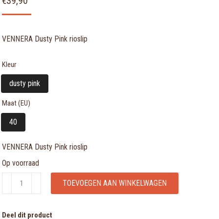
€
39,90
VENNERA Dusty Pink rioslip
Kleur
dusty pink
Maat (EU)
40
VENNERA Dusty Pink rioslip
Op voorraad
VENNERA
TOEVOEGEN AAN WINKELWAGEN
Dusty
Pink
Deel dit product