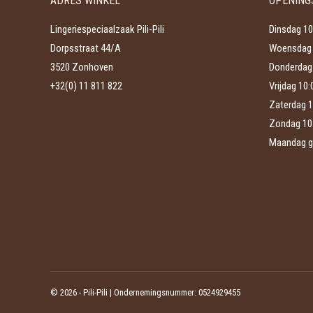
ADRES WINKEL
OPENING
kan
productpagina
gekozen
Lingeriespeciaalzaak Pili-Pili
Dinsdag 10
worden
Dorpsstraat 44/A
Woensdag 
op
3520 Zonhoven
Donderdag 
de
+32(0) 11 811 822
Vrijdag 10
productpagina
Zaterdag 1
Zondag 10
Maandag g
©
2026 - Pili-Pili | Ondernemingsnummer: 0524929455