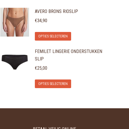
AVERO BRONS RIOSLIP
€
34,90
Dit
OPTIES SELECTEREN
product
FEMILET LINGERIE ONDERSTUKKEN
heeft
SLIP
meerdere
variaties.
€
25,00
Deze
Dit
optie
OPTIES SELECTEREN
product
kan
heeft
gekozen
meerdere
worden
variaties.
op
Deze
de