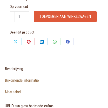
Op voorraad
UBUD
TOEVOEGEN AAN WINKELWAGEN
sun
glow
Deel dit product
badmode
caftan
Share
Share
Share
Share
Share
aantal
on
on
on
on
on
X
Pinterest
LinkedIn
WhatsApp
Facebook
Beschrijving
Bijkomende informatie
Maat tabel
UBUD sun glow badmode caftan