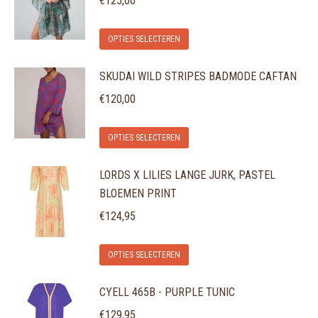
€
125,00
variaties.
Dit
Deze
OPTIES SELECTEREN
product
optie
SKUDAI WILD STRIPES BADMODE CAFTAN
heeft
kan
meerdere
gekozen
€
120,00
variaties.
worden
Dit
Deze
op
OPTIES SELECTEREN
product
optie
de
LORDS X LILIES LANGE JURK, PASTEL
heeft
kan
productpagina
BLOEMEN PRINT
meerdere
gekozen
variaties.
€
124,95
worden
Deze
op
Dit
optie
de
OPTIES SELECTEREN
product
kan
productpagina
CYELL 465B - PURPLE TUNIC
heeft
gekozen
meerdere
€
129,95
worden