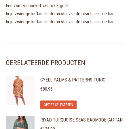
Een zomers boeket van roze, geel, …
In je zwierige kaftan slenter in stijl van de beach naar de bar.
In je zwierige kaftan slenter in stijl van de beach naar de bar.
GERELATEERDE PRODUCTEN
CYELL PALMS & PATTERNS TUNIC
€
89,95
Dit
OPTIES SELECTEREN
product
RIYAD TURQUOISE SEAS BADMODE CAFTAN
heeft
meerdere