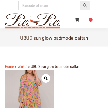
€
0,00
0
UBUD sun glow badmode caftan
You are here:
Home
»
Winkel
»
UBUD sun glow badmode caftan