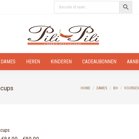
DAMES
HEREN
KINDEREN
CADEAUBONNEN
AANB
 cups
You are here:
HOME
DAMES
BH
VOORGEV
 cups