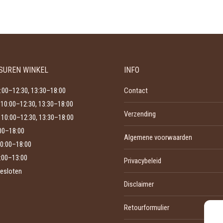
product
kan
heeft
gekozen
meerdere
worden
variaties.
op
Deze
de
SUREN WINKEL
INFO
optie
productpagina
kan
:00–12:30, 13:30–18:00
Contact
gekozen
10:00–12:30, 13:30–18:00
Verzending
worden
10:00–12:30, 13:30–18:00
op
:00–18:00
Algemene voorwaarden
de
0:00–18:00
productpagina
:00–13:00
Privacybeleid
esloten
Disclaimer
Retourformulier