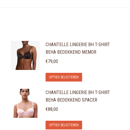
CHANTELLE LINGERIE BH T-SHIRT
BEHA BEDEKKEND MEMOR
€
79,00
Dit
OPTIES SELECTEREN
product
CHANTELLE LINGERIE BH T-SHIRT
heeft
BEHA BEDEKKEND SPACER
meerdere
variaties.
€
88,00
Deze
Dit
optie
OPTIES SELECTEREN