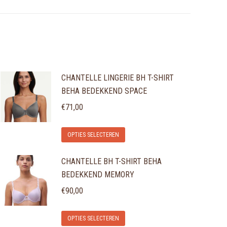
CHANTELLE LINGERIE BH T-SHIRT
BEHA BEDEKKEND SPACE
€
71,00
Dit
OPTIES SELECTEREN
product
CHANTELLE BH T-SHIRT BEHA
heeft
BEDEKKEND MEMORY
meerdere
variaties.
€
90,00
Deze
Dit
optie
OPTIES SELECTEREN