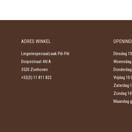
product
€92,00.
€64,40.
kan
heeft
gekozen
meerdere
worden
variaties.
op
Deze
de
ADRES WINKEL
OPENING
optie
productpagina
kan
Lingeriespeciaalzaak Pili-Pili
Dinsdag 10
gekozen
Dorpsstraat 44/A
Woensdag 
worden
3520 Zonhoven
Donderdag 
op
+32(0) 11 811 822
Vrijdag 10
de
Zaterdag 1
productpagina
Zondag 10
Maandag g