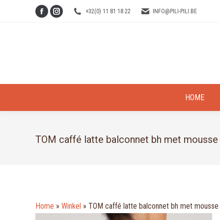
+32(0) 11 81 18 22
INFO@PILI-PILI.BE
Facebook
Instagram
page
page
opens
opens
in
in
new
new
window
window
HOME
TOM caffé latte balconnet bh met mousse
Home
»
Winkel
»
TOM caffé latte balconnet bh met mousse