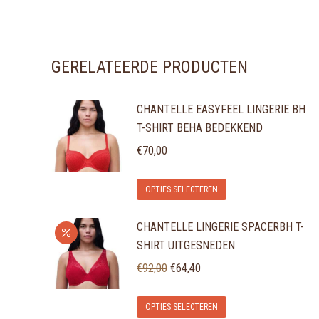
GERELATEERDE PRODUCTEN
CHANTELLE EASYFEEL LINGERIE BH
T-SHIRT BEHA BEDEKKEND
€
70,00
Dit
OPTIES SELECTEREN
product
CHANTELLE LINGERIE SPACERBH T-
heeft
SHIRT UITGESNEDEN
meerdere
Oorspronkelijke
Huidige
variaties.
€
92,00
€
64,40
prijs
prijs
Deze
Dit
was:
is:
optie
OPTIES SELECTEREN