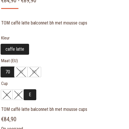
PRIJSKLASSE:
€
84,90
-
€
89,90
€84,90
TOT
TOM caffé latte balconnet bh met mousse cups
€89,90
Kleur
caffe latte
Maat (EU)
70
75
80
Cup
C
D
E
TOM caffé latte balconnet bh met mousse cups
€
84,90
Op voorraad