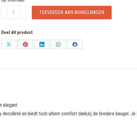
TOM
TOEVOEGEN AAN WINKELWAGEN
caffé
latte
Deel dit product
balconnet
bh
Share
Share
Share
Share
Share
met
on
on
on
on
on
mousse
X
Pinterest
LinkedIn
WhatsApp
Facebook
cups
aantal
n elegant.
xy decolleté en biedt toch ultiem comfort dankzij de bredere beugel. J