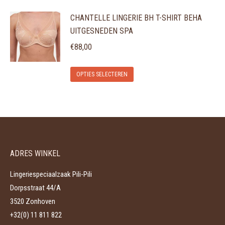
product
kan
CHANTELLE LINGERIE BH T-SHIRT BEHA
heeft
gekozen
UITGESNEDEN SPA
meerdere
worden
variaties.
€
88,00
op
Deze
de
Dit
optie
OPTIES SELECTEREN
productpagina
product
kan
heeft
gekozen
meerdere
worden
variaties.
op
Deze
de
ADRES WINKEL
optie
productpagina
kan
Lingeriespeciaalzaak Pili-Pili
gekozen
Dorpsstraat 44/A
worden
3520 Zonhoven
op
+32(0) 11 811 822