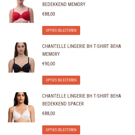
BEDEKKEND MEMORY
meerdere
worden
variaties.
€
88,00
op
Deze
de
Dit
optie
OPTIES SELECTEREN
productpagina
product
kan
CHANTELLE LINGERIE BH T-SHIRT BEHA
heeft
gekozen
MEMORY
meerdere
worden
variaties.
€
90,00
op
Deze
de
Dit
optie
OPTIES SELECTEREN
productpagina
product
kan
CHANTELLE LINGERIE BH T-SHIRT BEHA
heeft
gekozen
BEDEKKEND SPACER
meerdere
worden
variaties.
€
88,00
op
Deze
de
Dit
optie
OPTIES SELECTEREN
productpagina