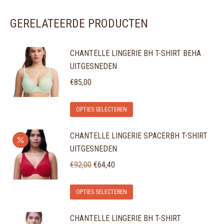
GERELATEERDE PRODUCTEN
CHANTELLE LINGERIE BH T-SHIRT BEHA
UITGESNEDEN
€
85,00
Dit
OPTIES SELECTEREN
product
CHANTELLE LINGERIE SPACERBH T-SHIRT
heeft
UITGESNEDEN
meerdere
Oorspronkelijke
Huidige
variaties.
€
92,00
€
64,40
prijs
prijs
Deze
Dit
was:
is:
optie
OPTIES SELECTEREN
product
€92,00.
€64,40.
kan
CHANTELLE LINGERIE BH T-SHIRT
heeft
gekozen