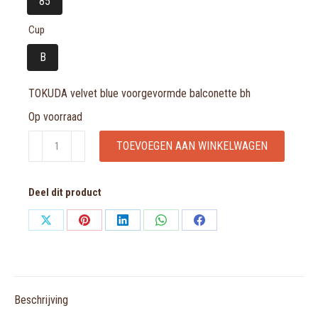
85
Cup
B
TOKUDA velvet blue voorgevormde balconette bh
Op voorraad
TOKUDA
TOEVOEGEN AAN WINKELWAGEN
velvet
blue
Deel dit product
voorgevormde
balconette
Share
Share
Share
Share
Share
bh
on
on
on
on
on
aantal
X
Pinterest
LinkedIn
WhatsApp
Facebook
Beschrijving