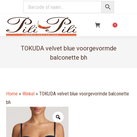
€
0,00
0
TOKUDA velvet blue voorgevormde
balconette bh
You are here:
Home
»
Winkel
»
TOKUDA velvet blue voorgevormde balconette
bh