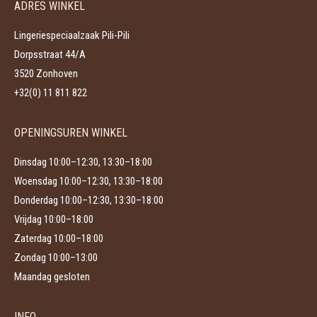
ADRES WINKEL
optie
productpagina
kan
Lingeriespeciaalzaak Pili-Pili
gekozen
Dorpsstraat 44/A
worden
3520 Zonhoven
op
+32(0) 11 811 822
de
productpagina
OPENINGSUREN WINKEL
Dinsdag 10:00–12:30, 13:30–18:00
Woensdag 10:00–12:30, 13:30–18:00
Donderdag 10:00–12:30, 13:30–18:00
Vrijdag 10:00–18:00
Zaterdag 10:00–18:00
Zondag 10:00–13:00
Maandag gesloten
INFO