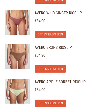
OPTIES SELECTEREN
product
AVERO WILD GINGER RIOSLIP
heeft
meerdere
€
34,90
variaties.
Dit
Deze
OPTIES SELECTEREN
product
optie
AVERO BRONS RIOSLIP
heeft
kan
meerdere
gekozen
€
34,90
variaties.
worden
Dit
Deze
op
OPTIES SELECTEREN
product
optie
de
AVERO APPLE SORBET RIOSLIP
heeft
kan
productpagina
meerdere
gekozen
€
34,90
variaties.
worden
Dit
Deze
op
OPTIES SELECTEREN
product
optie
de