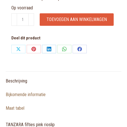
Op voorraad
TANZARA
TOEVOEGEN AAN WINKELWAGEN
fifties
pink
Deel dit product
rioslip
aantal
Share
Share
Share
Share
Share
on
on
on
on
on
X
Pinterest
LinkedIn
WhatsApp
Facebook
Beschrijving
Bijkomende informatie
Maat tabel
TANZARA fifties pink rioslip