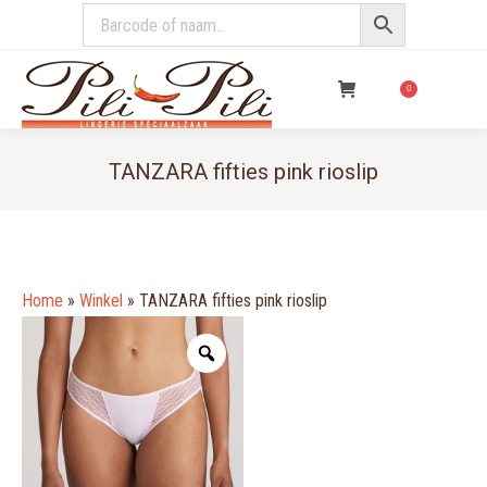
€
0,00
0
TANZARA fifties pink rioslip
You are here:
Home
»
Winkel
»
TANZARA fifties pink rioslip