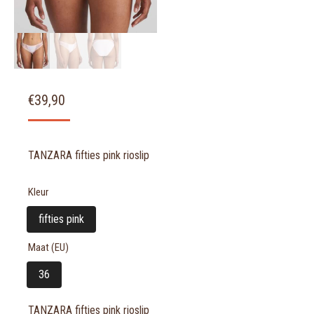
€
39,90
TANZARA fifties pink rioslip
Kleur
fifties pink
Maat (EU)
36
TANZARA fifties pink rioslip