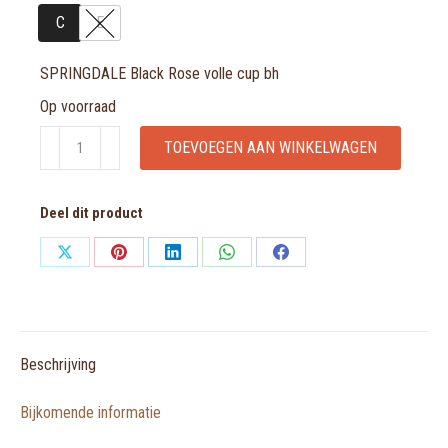
C
E
SPRINGDALE Black Rose volle cup bh
Op voorraad
SPRINGDALE
TOEVOEGEN AAN WINKELWAGEN
Black
Rose
Deel dit product
volle
cup
Share
Share
Share
Share
Share
bh
on
on
on
on
on
aantal
X
Pinterest
LinkedIn
WhatsApp
Facebook
Beschrijving
Bijkomende informatie