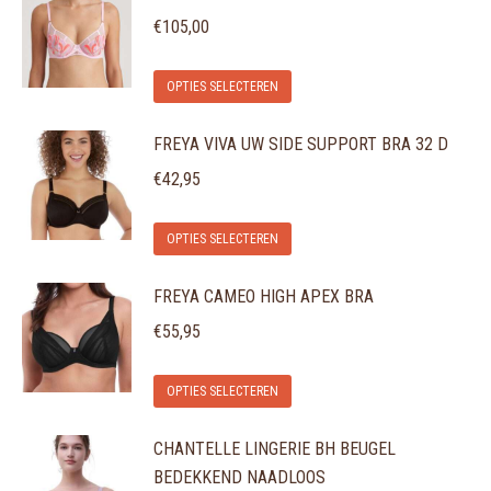
€
105,00
Dit
OPTIES SELECTEREN
product
FREYA VIVA UW SIDE SUPPORT BRA 32 D
heeft
meerdere
€
42,95
variaties.
Dit
Deze
OPTIES SELECTEREN
product
optie
FREYA CAMEO HIGH APEX BRA
heeft
kan
meerdere
gekozen
€
55,95
variaties.
worden
Dit
Deze
op
OPTIES SELECTEREN
product
optie
de
CHANTELLE LINGERIE BH BEUGEL
heeft
kan
productpagina
BEDEKKEND NAADLOOS
meerdere
gekozen