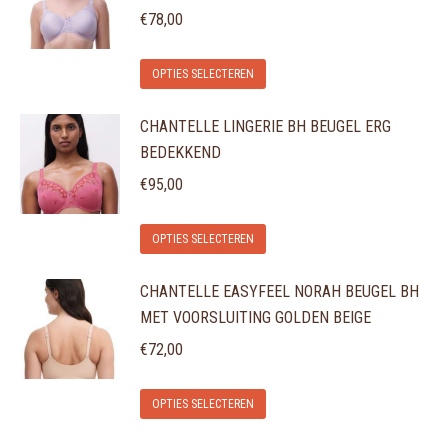
variaties.
€
78,00
worden
Deze
op
Dit
optie
de
OPTIES SELECTEREN
product
kan
productpagina
CHANTELLE LINGERIE BH BEUGEL ERG
heeft
gekozen
BEDEKKEND
meerdere
worden
variaties.
€
95,00
op
Deze
de
Dit
optie
OPTIES SELECTEREN
productpagina
product
kan
CHANTELLE EASYFEEL NORAH BEUGEL BH
heeft
gekozen
MET VOORSLUITING GOLDEN BEIGE
meerdere
worden
variaties.
€
72,00
op
Deze
de
Dit
optie
OPTIES SELECTEREN
productpagina
product
kan