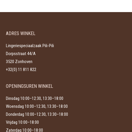
heeft
gekozen
meerdere
worden
variaties.
op
Deze
de
ADRES WINKEL
optie
productpagina
kan
Lingeriespeciaalzaak Pili-Pili
gekozen
Dorpsstraat 44/A
worden
3520 Zonhoven
op
+32(0) 11 811 822
de
productpagina
OPENINGSUREN WINKEL
Dinsdag 10:00–12:30, 13:30–18:00
Woensdag 10:00–12:30, 13:30–18:00
Donderdag 10:00–12:30, 13:30–18:00
Vrijdag 10:00–18:00
Zaterdag 10:00–18:00