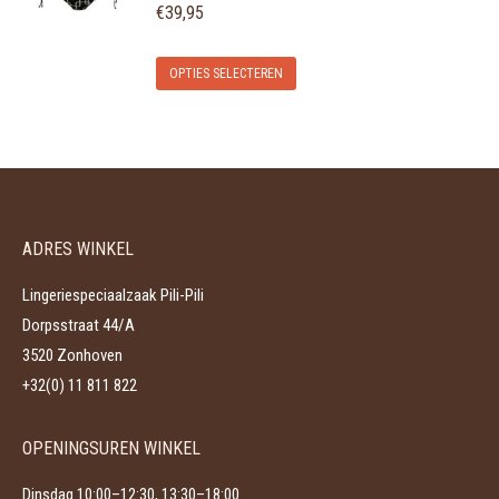
variaties.
€
39,95
op
Deze
de
Dit
optie
OPTIES SELECTEREN
productpagina
product
kan
heeft
gekozen
meerdere
worden
variaties.
op
Deze
de
ADRES WINKEL
optie
productpagina
kan
Lingeriespeciaalzaak Pili-Pili
gekozen
Dorpsstraat 44/A
worden
3520 Zonhoven
op
+32(0) 11 811 822
de
productpagina
OPENINGSUREN WINKEL
Dinsdag 10:00–12:30, 13:30–18:00