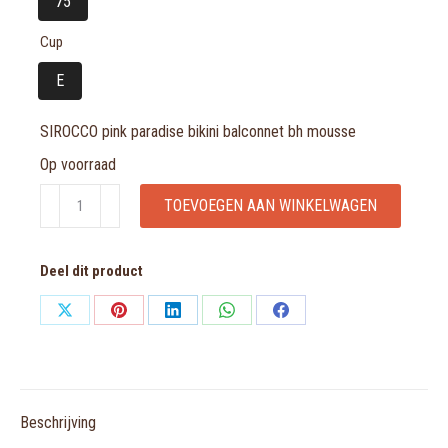
75
Cup
E
SIROCCO pink paradise bikini balconnet bh mousse
Op voorraad
SIROCCO
TOEVOEGEN AAN WINKELWAGEN
pink
paradise
Deel dit product
bikini
balconnet
Share
Share
Share
Share
Share
bh
on
on
on
on
on
mousse
X
Pinterest
LinkedIn
WhatsApp
Facebook
aantal
Beschrijving