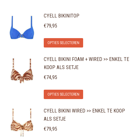
CYELL BIKINITOP
€
79,95
Dit
OPTIES SELECTEREN
product
CYELL BIKINI FOAM + WIRED >> ENKEL TE
heeft
KOOP ALS SETJE
meerdere
variaties.
€
74,95
Deze
Dit
optie
OPTIES SELECTEREN
product
kan
CYELL BIKINI WIRED >> ENKEL TE KOOP
heeft
gekozen
ALS SETJE
meerdere
worden
variaties.
€
79,95
op
Deze
de