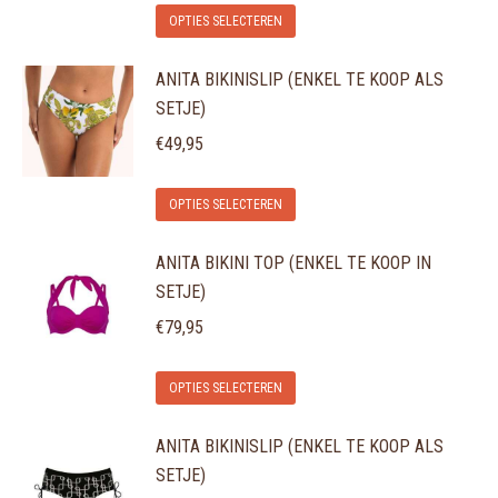
Dit
optie
OPTIES SELECTEREN
productpagina
product
kan
ANITA BIKINISLIP (ENKEL TE KOOP ALS
heeft
gekozen
SETJE)
meerdere
worden
variaties.
€
49,95
op
Deze
de
Dit
optie
OPTIES SELECTEREN
productpagina
product
kan
ANITA BIKINI TOP (ENKEL TE KOOP IN
heeft
gekozen
SETJE)
meerdere
worden
variaties.
€
79,95
op
Deze
de
Dit
optie
OPTIES SELECTEREN
productpagina
product
kan
ANITA BIKINISLIP (ENKEL TE KOOP ALS
heeft
gekozen
SETJE)
meerdere
worden