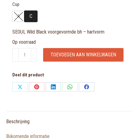
Cup
A
C
SEOUL Wild Black voorgevormde bh – hartvorm
Op voorraad
SEOUL
TOEVOEGEN AAN WINKELWAGEN
Wild
Black
Deel dit product
voorgevormde
bh
Share
Share
Share
Share
Share
-
on
on
on
on
on
hartvorm
X
Pinterest
LinkedIn
WhatsApp
Facebook
aantal
Beschrijving
Bijkomende informatie