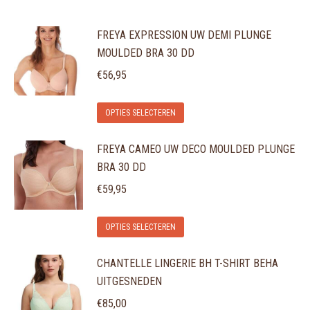
FREYA EXPRESSION UW DEMI PLUNGE
MOULDED BRA 30 DD
€
56,95
Dit
OPTIES SELECTEREN
product
FREYA CAMEO UW DECO MOULDED PLUNGE
heeft
BRA 30 DD
meerdere
variaties.
€
59,95
Deze
Dit
optie
OPTIES SELECTEREN
product
kan
CHANTELLE LINGERIE BH T-SHIRT BEHA
heeft
gekozen
UITGESNEDEN
meerdere
worden
variaties.
€
85,00
op