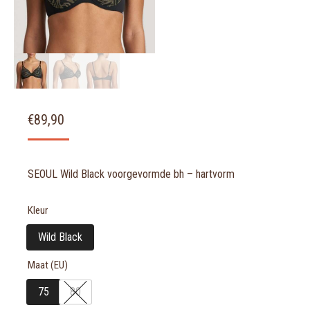
€
89,90
SEOUL Wild Black voorgevormde bh – hartvorm
Kleur
Wild Black
Maat (EU)
75
80