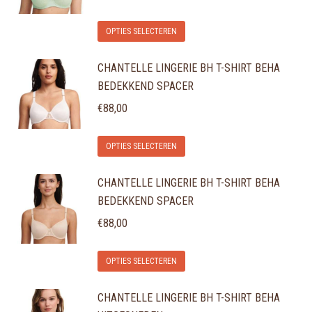
Deze
de
Dit
optie
OPTIES SELECTEREN
productpagina
product
kan
CHANTELLE LINGERIE BH T-SHIRT BEHA
heeft
gekozen
BEDEKKEND SPACER
meerdere
worden
variaties.
€
88,00
op
Deze
de
Dit
optie
OPTIES SELECTEREN
productpagina
product
kan
CHANTELLE LINGERIE BH T-SHIRT BEHA
heeft
gekozen
BEDEKKEND SPACER
meerdere
worden
variaties.
€
88,00
op
Deze
de
Dit
optie
OPTIES SELECTEREN
productpagina
product
kan
CHANTELLE LINGERIE BH T-SHIRT BEHA
heeft
gekozen