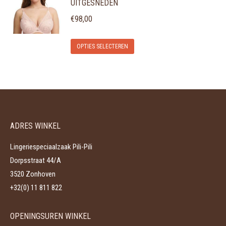
UITGESNEDEN
meerdere
worden
variaties.
€
98,00
op
Deze
de
Dit
optie
OPTIES SELECTEREN
productpagina
product
kan
heeft
gekozen
meerdere
worden
variaties.
op
Deze
de
ADRES WINKEL
optie
productpagina
kan
Lingeriespeciaalzaak Pili-Pili
gekozen
Dorpsstraat 44/A
worden
3520 Zonhoven
op
+32(0) 11 811 822
de
productpagina
OPENINGSUREN WINKEL