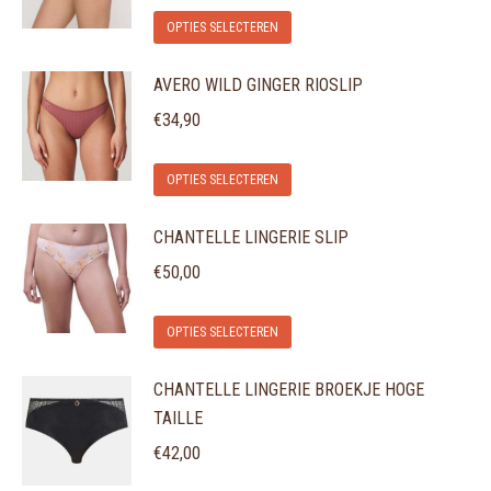
Dit
Deze
op
OPTIES SELECTEREN
product
optie
de
AVERO WILD GINGER RIOSLIP
heeft
kan
productpagina
meerdere
gekozen
€
34,90
variaties.
worden
Dit
Deze
op
OPTIES SELECTEREN
product
optie
de
CHANTELLE LINGERIE SLIP
heeft
kan
productpagina
meerdere
gekozen
€
50,00
variaties.
worden
Dit
Deze
op
OPTIES SELECTEREN
product
optie
de
CHANTELLE LINGERIE BROEKJE HOGE
heeft
kan
productpagina
TAILLE
meerdere
gekozen
variaties.
€
42,00
worden
Deze
op