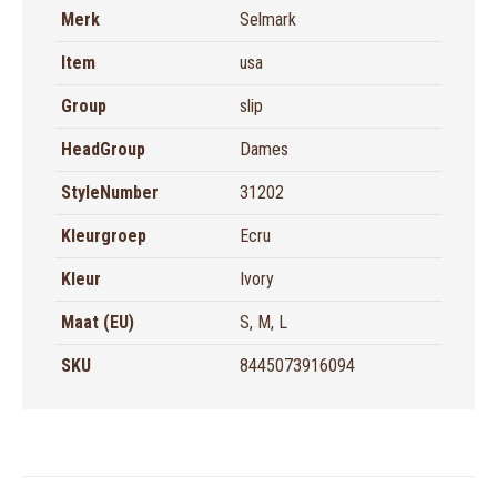
Merk
Selmark
Item
usa
Group
slip
HeadGroup
Dames
StyleNumber
31202
Kleurgroep
Ecru
Kleur
Ivory
Maat (EU)
S, M, L
SKU
8445073916094