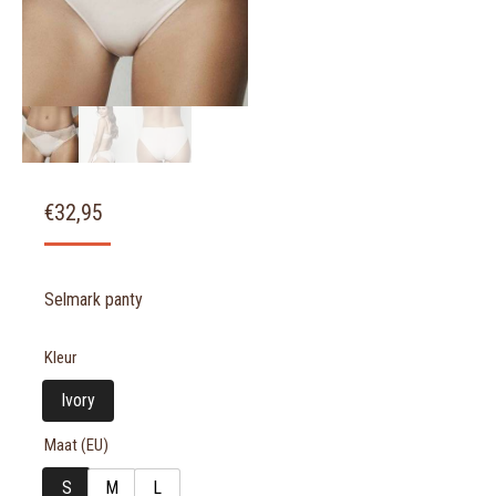
€
32,95
Selmark panty
Kleur
Ivory
Maat (EU)
S
M
L