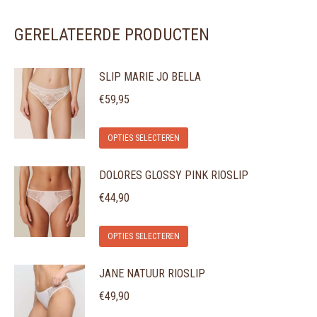
GERELATEERDE PRODUCTEN
SLIP MARIE JO BELLA
€
59,95
Dit
OPTIES SELECTEREN
product
DOLORES GLOSSY PINK RIOSLIP
heeft
meerdere
€
44,90
variaties.
Dit
Deze
OPTIES SELECTEREN
product
optie
JANE NATUUR RIOSLIP
heeft
kan
meerdere
gekozen
€
49,90
variaties.
worden