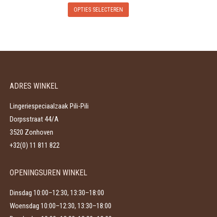
Dit
optie
de
OPTIES SELECTEREN
product
kan
productpagina
heeft
gekozen
meerdere
worden
variaties.
op
Deze
de
ADRES WINKEL
optie
productpagina
kan
Lingeriespeciaalzaak Pili-Pili
gekozen
Dorpsstraat 44/A
worden
3520 Zonhoven
op
+32(0) 11 811 822
de
productpagina
OPENINGSUREN WINKEL
Dinsdag 10:00–12:30, 13:30–18:00
Woensdag 10:00–12:30, 13:30–18:00