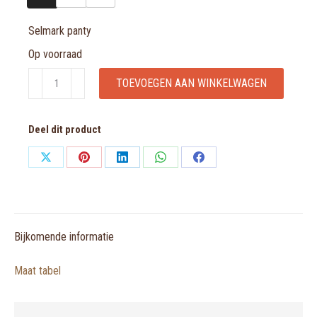
Selmark panty
Op voorraad
Selmark
TOEVOEGEN AAN WINKELWAGEN
panty
aantal
Deel dit product
Share
Share
Share
Share
Share
on
on
on
on
on
X
Pinterest
LinkedIn
WhatsApp
Facebook
Bijkomende informatie
Maat tabel