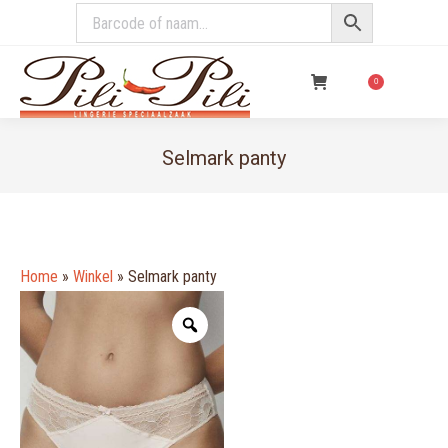
€
0,00
0
Selmark panty
You are here:
Home
»
Winkel
»
Selmark panty