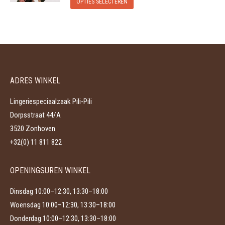
Dit
Deze
op
OPTIES SELECTEREN
product
optie
de
heeft
kan
productpagina
meerdere
gekozen
variaties.
worden
Deze
op
ADRES WINKEL
optie
de
kan
productpagina
Lingeriespeciaalzaak Pili-Pili
gekozen
Dorpsstraat 44/A
worden
3520 Zonhoven
op
+32(0) 11 811 822
de
productpagina
OPENINGSUREN WINKEL
Dinsdag 10:00–12:30, 13:30–18:00
Woensdag 10:00–12:30, 13:30–18:00
Donderdag 10:00–12:30, 13:30–18:00