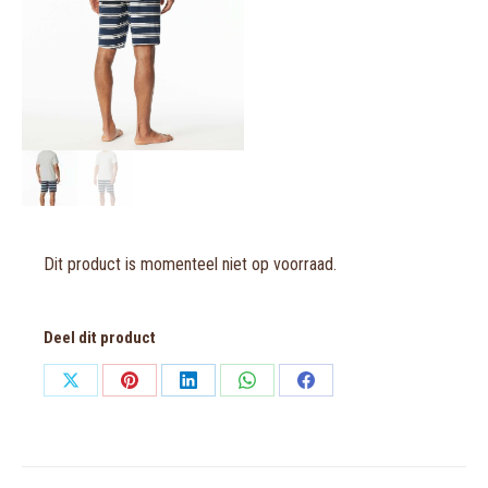
Dit product is momenteel niet op voorraad.
Deel dit product
Share
Share
Share
Share
Share
on
on
on
on
on
X
Pinterest
LinkedIn
WhatsApp
Facebook