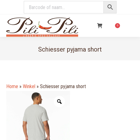
€
0,00
0
Schiesser pyjama short
You are here:
Home
»
Winkel
»
Schiesser pyjama short