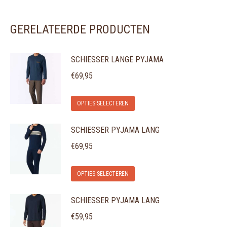
GERELATEERDE PRODUCTEN
SCHIESSER LANGE PYJAMA
€
69,95
Dit
OPTIES SELECTEREN
product
SCHIESSER PYJAMA LANG
heeft
meerdere
€
69,95
variaties.
Dit
Deze
OPTIES SELECTEREN
product
optie
SCHIESSER PYJAMA LANG
heeft
kan
meerdere
gekozen
€
59,95