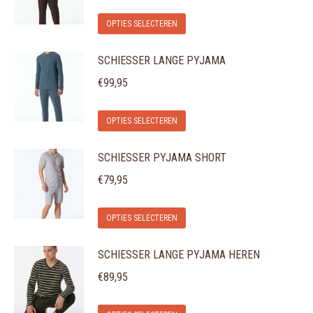
variaties.
worden
Dit
Deze
op
OPTIES SELECTEREN
product
optie
de
SCHIESSER LANGE PYJAMA
heeft
kan
productpagina
meerdere
gekozen
€
99,95
variaties.
worden
Dit
Deze
op
OPTIES SELECTEREN
product
optie
de
SCHIESSER PYJAMA SHORT
heeft
kan
productpagina
meerdere
gekozen
€
79,95
variaties.
worden
Dit
Deze
op
OPTIES SELECTEREN
product
optie
de
SCHIESSER LANGE PYJAMA HEREN
heeft
kan
productpagina
meerdere
gekozen
€
89,95
variaties.
worden