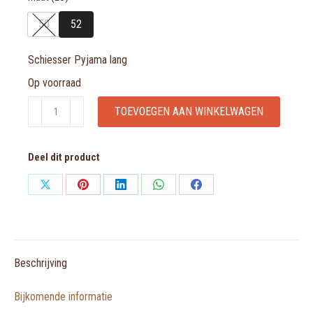
50
52
Schiesser Pyjama lang
Op voorraad
Schiesser
TOEVOEGEN AAN WINKELWAGEN
Pyjama
lang
Deel dit product
aantal
Share
Share
Share
Share
Share
on
on
on
on
on
X
Pinterest
LinkedIn
WhatsApp
Facebook
Beschrijving
Bijkomende informatie