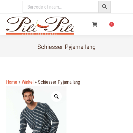
€
0,00
0
Schiesser Pyjama lang
You are here:
Home
»
Winkel
»
Schiesser Pyjama lang