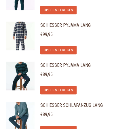
Dit
OPTIES SELECTEREN
product
SCHIESSER PYJAMA LANG
heeft
meerdere
€
99,95
variaties.
Dit
Deze
OPTIES SELECTEREN
product
optie
SCHIESSER PYJAMA LANG
heeft
kan
meerdere
gekozen
€
89,95
variaties.
worden
Dit
Deze
op
OPTIES SELECTEREN
product
optie
de
SCHIESSER SCHLAFANZUG LANG
heeft
kan
productpagina
meerdere
gekozen
€
89,95
variaties.
worden