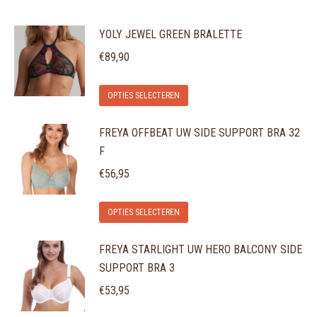
YOLY JEWEL GREEN BRALETTE
€
89,90
Dit
OPTIES SELECTEREN
product
FREYA OFFBEAT UW SIDE SUPPORT BRA 32
heeft
F
meerdere
variaties.
€
56,95
Deze
Dit
optie
OPTIES SELECTEREN
product
kan
FREYA STARLIGHT UW HERO BALCONY SIDE
heeft
gekozen
SUPPORT BRA 3
meerdere
worden
variaties.
€
53,95
op
Deze
de