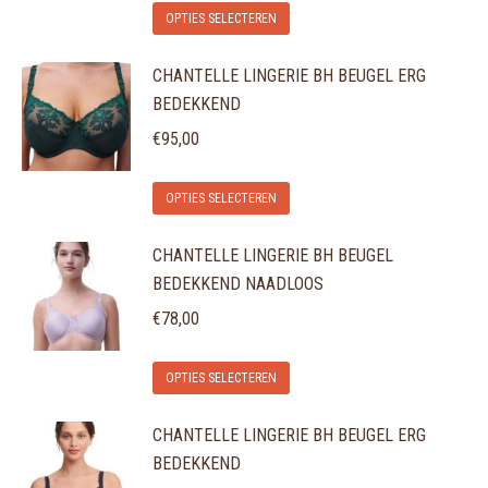
Dit
optie
OPTIES SELECTEREN
productpagina
product
kan
CHANTELLE LINGERIE BH BEUGEL ERG
heeft
gekozen
BEDEKKEND
meerdere
worden
variaties.
€
95,00
op
Deze
de
Dit
optie
OPTIES SELECTEREN
productpagina
product
kan
CHANTELLE LINGERIE BH BEUGEL
heeft
gekozen
BEDEKKEND NAADLOOS
meerdere
worden
variaties.
€
78,00
op
Deze
de
Dit
optie
OPTIES SELECTEREN
productpagina
product
kan
CHANTELLE LINGERIE BH BEUGEL ERG
heeft
gekozen
BEDEKKEND
meerdere
worden