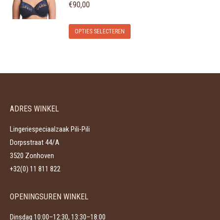
variaties.
€
90,00
op
Deze
de
Dit
optie
OPTIES SELECTEREN
productpagina
product
kan
heeft
gekozen
meerdere
worden
variaties.
op
Deze
de
ADRES WINKEL
optie
productpagina
kan
Lingeriespeciaalzaak Pili-Pili
gekozen
Dorpsstraat 44/A
worden
3520 Zonhoven
op
+32(0) 11 811 822
de
productpagina
OPENINGSUREN WINKEL
Dinsdag 10:00–12:30, 13:30–18:00