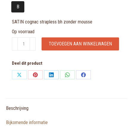
B
SATIN cognac strapless bh zonder mousse
Op voorraad
SATIN
TOEVOEGEN AAN WINKELWAGEN
cognac
strapless
Deel dit product
bh
zonder
Share
Share
Share
Share
Share
mousse
on
on
on
on
on
aantal
X
Pinterest
LinkedIn
WhatsApp
Facebook
Beschrijving
Bijkomende informatie