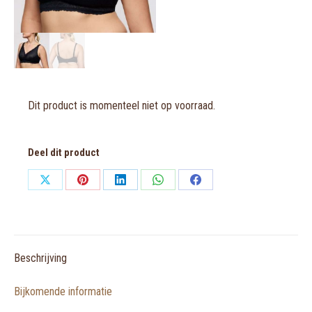
Dit product is momenteel niet op voorraad.
Deel dit product
Share
Share
Share
Share
Share
on
on
on
on
on
X
Pinterest
LinkedIn
WhatsApp
Facebook
Beschrijving
Bijkomende informatie