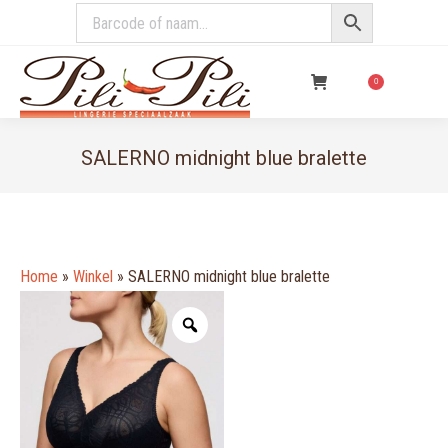
€
0,00
0
SALERNO midnight blue bralette
You are here:
Home
»
Winkel
»
SALERNO midnight blue bralette