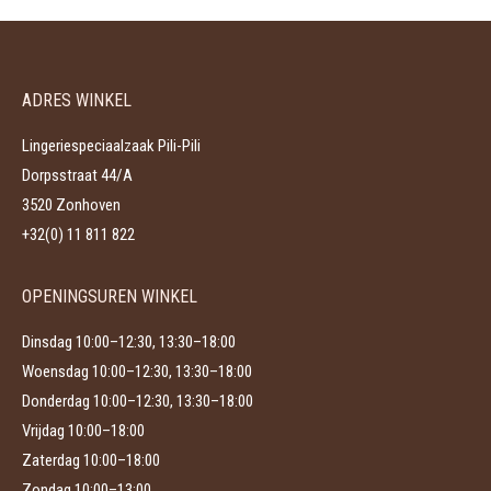
meerdere
worden
variaties.
op
Deze
de
ADRES WINKEL
optie
productpagina
kan
Lingeriespeciaalzaak Pili-Pili
gekozen
Dorpsstraat 44/A
worden
3520 Zonhoven
op
+32(0) 11 811 822
de
productpagina
OPENINGSUREN WINKEL
Dinsdag 10:00–12:30, 13:30–18:00
Woensdag 10:00–12:30, 13:30–18:00
Donderdag 10:00–12:30, 13:30–18:00
Vrijdag 10:00–18:00
Zaterdag 10:00–18:00
Zondag 10:00–13:00