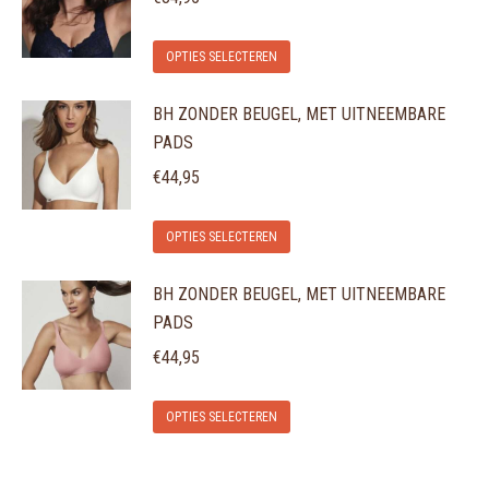
variaties.
op
Dit
Deze
de
OPTIES SELECTEREN
product
optie
productpagina
BH ZONDER BEUGEL, MET UITNEEMBARE
heeft
kan
PADS
meerdere
gekozen
variaties.
€
44,95
worden
Deze
op
Dit
optie
de
OPTIES SELECTEREN
product
kan
productpagina
BH ZONDER BEUGEL, MET UITNEEMBARE
heeft
gekozen
PADS
meerdere
worden
variaties.
€
44,95
op
Deze
de
Dit
optie
OPTIES SELECTEREN
productpagina
product
kan
heeft
gekozen