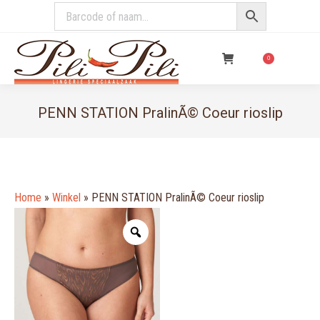
€
0,00
0
PENN STATION PralinÃ© Coeur rioslip
You are here:
Home
»
Winkel
»
PENN STATION PralinÃ© Coeur rioslip