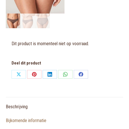
Dit product is momenteel niet op voorraad.
Deel dit product
Share
Share
Share
Share
Share
on
on
on
on
on
X
Pinterest
LinkedIn
WhatsApp
Facebook
Beschrijving
Bijkomende informatie