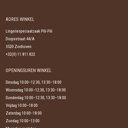
variaties.
op
Deze
de
ADRES WINKEL
optie
productpagina
kan
Lingeriespeciaalzaak Pili-Pili
gekozen
Dorpsstraat 44/A
worden
3520 Zonhoven
op
+32(0) 11 811 822
de
productpagina
OPENINGSUREN WINKEL
Dinsdag 10:00–12:30, 13:30–18:00
Woensdag 10:00–12:30, 13:30–18:00
Donderdag 10:00–12:30, 13:30–18:00
Vrijdag 10:00–18:00
Zaterdag 10:00–18:00
Zondag 10:00–13:00