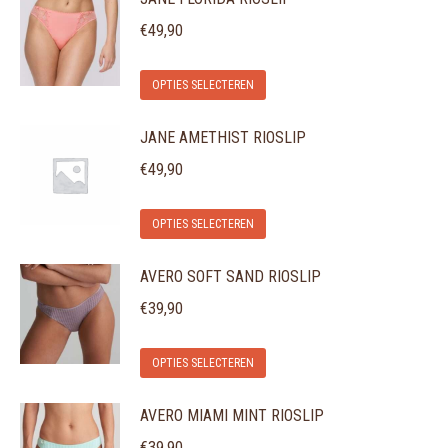
€
49,90
Dit
OPTIES SELECTEREN
product
JANE AMETHIST RIOSLIP
heeft
meerdere
€
49,90
variaties.
Dit
Deze
OPTIES SELECTEREN
product
optie
AVERO SOFT SAND RIOSLIP
heeft
kan
meerdere
gekozen
€
39,90
variaties.
worden
Dit
Deze
op
OPTIES SELECTEREN
product
optie
de
AVERO MIAMI MINT RIOSLIP
heeft
kan
productpagina
meerdere
gekozen
€
39,90