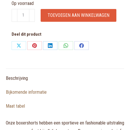
Op voorraad
Muchachomalo
TOEVOEGEN AAN WINKELWAGEN
Men
2-
Deel dit product
Pack
short
Share
Share
Share
Share
Share
aantal
on
on
on
on
on
X
Pinterest
LinkedIn
WhatsApp
Facebook
Beschrijving
Bijkomende informatie
Maat tabel
Onze boxershorts hebben een sportieve en fashionable uitstraling