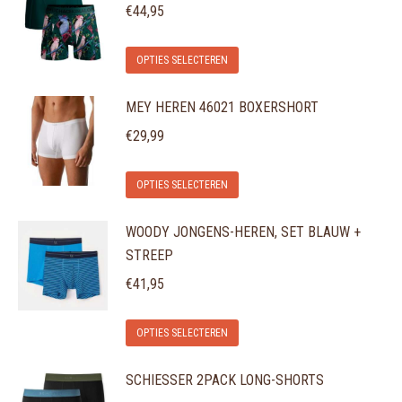
meerdere
€
44,95
variaties.
Dit
Deze
OPTIES SELECTEREN
product
optie
MEY HEREN 46021 BOXERSHORT
heeft
kan
meerdere
gekozen
€
29,99
variaties.
worden
Dit
Deze
op
OPTIES SELECTEREN
product
optie
de
WOODY JONGENS-HEREN, SET BLAUW +
heeft
kan
productpagina
STREEP
meerdere
gekozen
variaties.
€
41,95
worden
Deze
op
Dit
optie
de
OPTIES SELECTEREN
product
kan
productpagina
SCHIESSER 2PACK LONG-SHORTS
heeft
gekozen