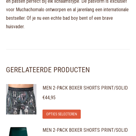
en passen perfect bij elk lichaamstype. De pasvorm is exclusief
voor Muchachomalo ontworpen en al jarenlang een internationale
bestseller. Of je nu een echte bad boy bent of een brave
huisvader.
GERELATEERDE PRODUCTEN
MEN 2-PACK BOXER SHORTS PRINT/SOLID
€
44,95
Dit
OPTIES SELECTEREN
product
MEN 2-PACK BOXER SHORTS PRINT/SOLID
heeft