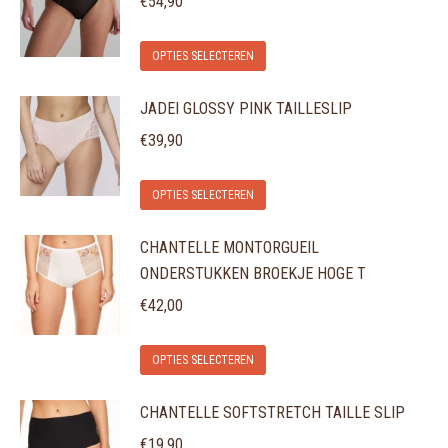
€
54,90
Dit
OPTIES SELECTEREN
product
JADEI GLOSSY PINK TAILLESLIP
heeft
meerdere
€
39,90
variaties.
Dit
Deze
OPTIES SELECTEREN
product
optie
CHANTELLE MONTORGUEIL
heeft
kan
ONDERSTUKKEN BROEKJE HOGE T
meerdere
gekozen
variaties.
€
42,00
worden
Deze
op
Dit
optie
de
OPTIES SELECTEREN
product
kan
productpagina
CHANTELLE SOFTSTRETCH TAILLE SLIP
heeft
gekozen
meerdere
€
19,90
worden