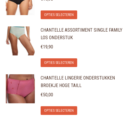
variaties.
op
Dit
Deze
de
OPTIES SELECTEREN
product
optie
productpagina
CHANTELLE ASSORTIMENT SINGLE FAMILY
heeft
kan
LOS ONDERSTUK
meerdere
gekozen
variaties.
€
19,90
worden
Deze
op
Dit
optie
de
OPTIES SELECTEREN
product
kan
productpagina
CHANTELLE LINGERIE ONDERSTUKKEN
heeft
gekozen
BROEKJE HOGE TAILL
meerdere
worden
variaties.
€
50,00
op
Deze
de
Dit
optie
OPTIES SELECTEREN
productpagina
product
kan
heeft
gekozen