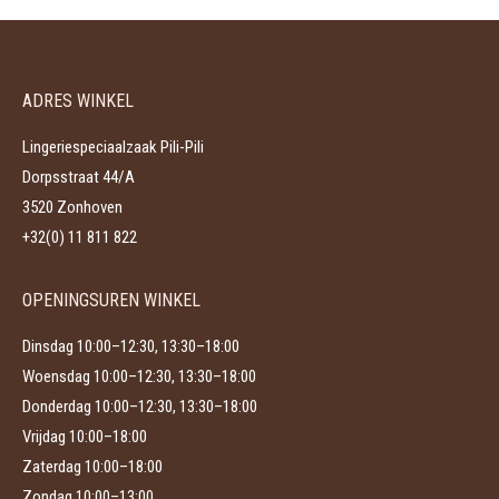
meerdere
worden
variaties.
op
Deze
de
ADRES WINKEL
optie
productpagina
kan
Lingeriespeciaalzaak Pili-Pili
gekozen
Dorpsstraat 44/A
worden
3520 Zonhoven
op
+32(0) 11 811 822
de
productpagina
OPENINGSUREN WINKEL
Dinsdag 10:00–12:30, 13:30–18:00
Woensdag 10:00–12:30, 13:30–18:00
Donderdag 10:00–12:30, 13:30–18:00
Vrijdag 10:00–18:00
Zaterdag 10:00–18:00
Zondag 10:00–13:00