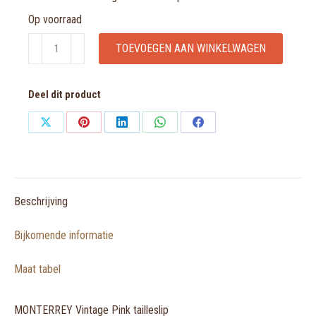
Op voorraad
MONTERREY
TOEVOEGEN AAN WINKELWAGEN
Vintage
Pink
Deel dit product
tailleslip
aantal
Share
Share
Share
Share
Share
on
on
on
on
on
X
Pinterest
LinkedIn
WhatsApp
Facebook
Beschrijving
Bijkomende informatie
Maat tabel
MONTERREY Vintage Pink tailleslip