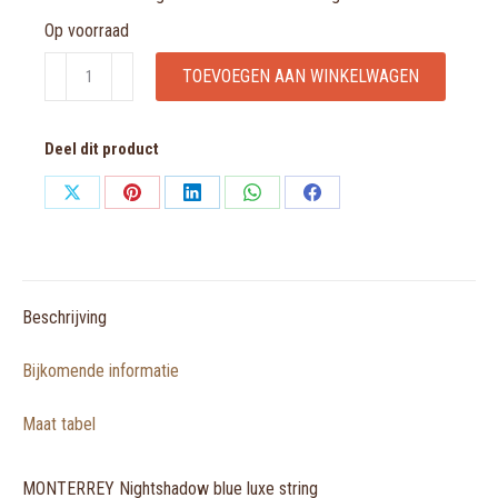
Op voorraad
MONTERREY
TOEVOEGEN AAN WINKELWAGEN
Nightshadow
blue
Deel dit product
luxe
string
Share
Share
Share
Share
Share
aantal
on
on
on
on
on
X
Pinterest
LinkedIn
WhatsApp
Facebook
Beschrijving
Bijkomende informatie
Maat tabel
MONTERREY Nightshadow blue luxe string