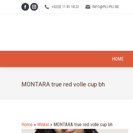
+32(0) 11 81 18 22
INFO@PILI-PILI.BE
Facebook
Instagram
page
page
opens
opens
in
in
new
new
window
window
HOME
MONTARA true red volle cup bh
Home
»
Winkel
»
MONTARA true red volle cup bh