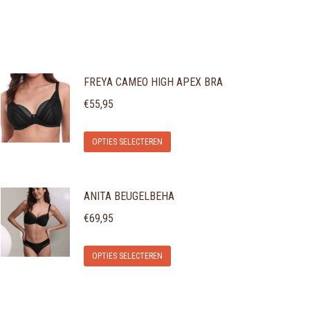
FREYA CAMEO HIGH APEX BRA
€
55,95
Dit
OPTIES SELECTEREN
product
heeft
ANITA BEUGELBEHA
meerdere
variaties.
€
69,95
Deze
Dit
optie
OPTIES SELECTEREN
product
kan
heeft
gekozen