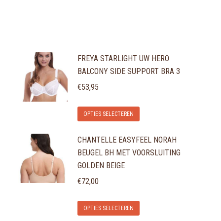
FREYA STARLIGHT UW HERO
BALCONY SIDE SUPPORT BRA 3
€
53,95
Dit
OPTIES SELECTEREN
product
CHANTELLE EASYFEEL NORAH
heeft
BEUGEL BH MET VOORSLUITING
meerdere
GOLDEN BEIGE
variaties.
€
72,00
Deze
optie
Dit
OPTIES SELECTEREN
kan
product