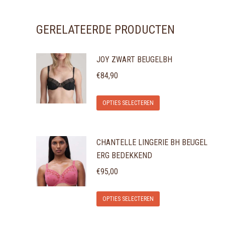
GERELATEERDE PRODUCTEN
JOY ZWART BEUGELBH
€
84,90
Dit
OPTIES SELECTEREN
product
heeft
CHANTELLE LINGERIE BH BEUGEL
meerdere
ERG BEDEKKEND
variaties.
€
95,00
Deze
optie
Dit
OPTIES SELECTEREN
kan
product
gekozen