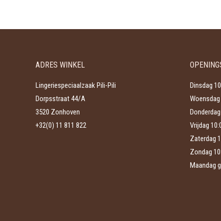
heeft
worden
meerdere
op
variaties.
de
Deze
productpagina
optie
ADRES WINKEL
OPENING
kan
gekozen
Lingeriespeciaalzaak Pili-Pili
Dinsdag 10
worden
Dorpsstraat 44/A
Woensdag 
op
3520 Zonhoven
Donderdag 
de
+32(0) 11 811 822
Vrijdag 10
productpagina
Zaterdag 1
Zondag 10
Maandag g