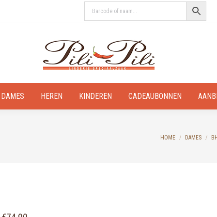
DAMES
HEREN
KINDEREN
CADEAUBONNEN
AANB
You are here:
HOME
DAMES
B