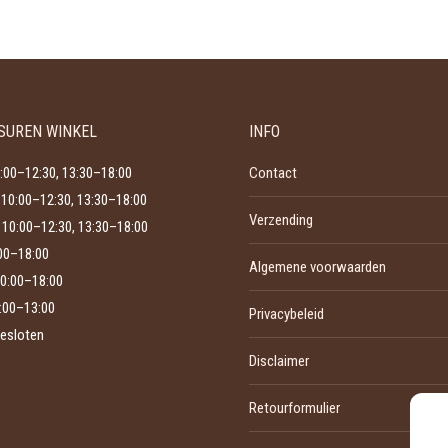
gekozen
heeft
worden
meerdere
op
variaties.
de
Deze
productpagina
SUREN WINKEL
INFO
optie
kan
:00–12:30, 13:30–18:00
Contact
gekozen
10:00–12:30, 13:30–18:00
Verzending
worden
10:00–12:30, 13:30–18:00
op
:00–18:00
Algemene voorwaarden
de
0:00–18:00
productpagina
:00–13:00
Privacybeleid
esloten
Disclaimer
Retourformulier