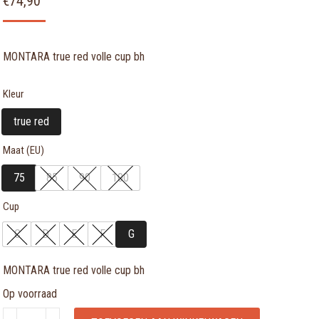
€
74,90
MONTARA true red volle cup bh
Kleur
true red
Maat (EU)
75
85
90
100
Cup
C
D
E
F
G
MONTARA true red volle cup bh
Op voorraad
MONTARA