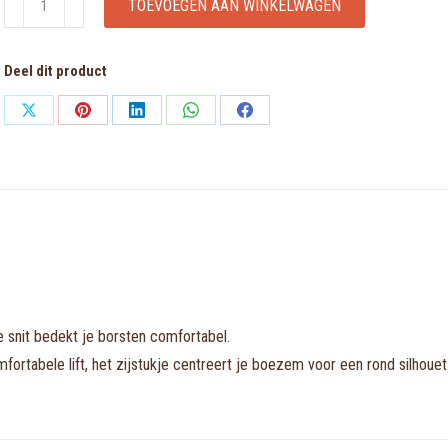
TOEVOEGEN AAN WINKELWAGEN
true
red
Deel dit product
volle
cup
Share
Share
Share
Share
Share
bh
on
on
on
on
on
aantal
X
Pinterest
LinkedIn
WhatsApp
Facebook
 snit bedekt je borsten comfortabel.
tabele lift, het zijstukje centreert je boezem voor een rond silhouet