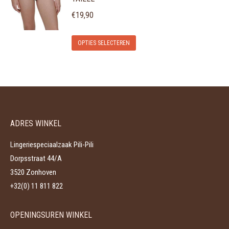
meerdere
worden
variaties.
€
19,90
op
Deze
de
Dit
optie
OPTIES SELECTEREN
productpagina
product
kan
heeft
gekozen
meerdere
worden
variaties.
op
Deze
de
ADRES WINKEL
optie
productpagina
kan
Lingeriespeciaalzaak Pili-Pili
gekozen
Dorpsstraat 44/A
worden
3520 Zonhoven
op
+32(0) 11 811 822
de
productpagina
OPENINGSUREN WINKEL