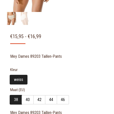
PRIJSKLASSE:
€
15,95
-
€
16,99
€15,95
TOT
Mey Dames 89203 Taillen-Pants
€16,99
Kleur
weiss
Maat (EU)
38
40
42
44
46
Mey Dames 89203 Taillen-Pants