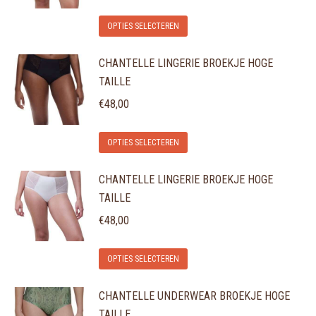
Deze
op
Dit
optie
de
OPTIES SELECTEREN
product
kan
productpagina
CHANTELLE LINGERIE BROEKJE HOGE
heeft
gekozen
TAILLE
meerdere
worden
variaties.
€
48,00
op
Deze
de
Dit
optie
OPTIES SELECTEREN
productpagina
product
kan
CHANTELLE LINGERIE BROEKJE HOGE
heeft
gekozen
TAILLE
meerdere
worden
variaties.
€
48,00
op
Deze
de
Dit
optie
OPTIES SELECTEREN
productpagina
product
kan
CHANTELLE UNDERWEAR BROEKJE HOGE
heeft
gekozen
TAILLE