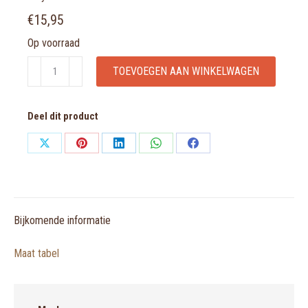
€
15,95
Op voorraad
Mey
TOEVOEGEN AAN WINKELWAGEN
Dames
89203
Deel dit product
Taillen-
Pants
Share
Share
Share
Share
Share
aantal
on
on
on
on
on
X
Pinterest
LinkedIn
WhatsApp
Facebook
Bijkomende informatie
Maat tabel