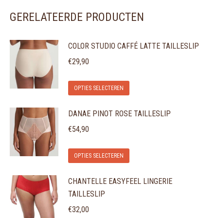
GERELATEERDE PRODUCTEN
COLOR STUDIO CAFFÉ LATTE TAILLESLIP
€
29,90
Dit
OPTIES SELECTEREN
product
DANAE PINOT ROSE TAILLESLIP
heeft
meerdere
€
54,90
variaties.
Dit
Deze
OPTIES SELECTEREN
product
optie
CHANTELLE EASYFEEL LINGERIE
heeft
kan
TAILLESLIP
meerdere
gekozen
variaties.
€
32,00
worden