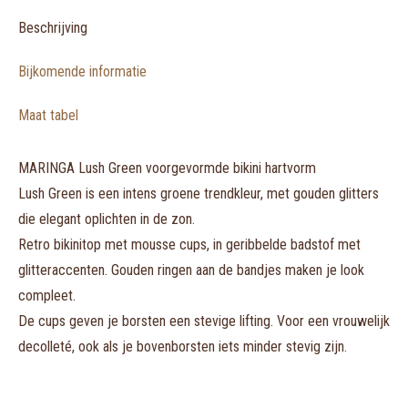
te
koop
Beschrijving
in
Bijkomende informatie
setje)
aantal
Maat tabel
MARINGA Lush Green voorgevormde bikini hartvorm
Lush Green is een intens groene trendkleur, met gouden glitters
die elegant oplichten in de zon.
Retro bikinitop met mousse cups, in geribbelde badstof met
glitteraccenten. Gouden ringen aan de bandjes maken je look
compleet.
De cups geven je borsten een stevige lifting. Voor een vrouwelijk
decolleté, ook als je bovenborsten iets minder stevig zijn.