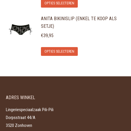
Dit
optie
OPTIES SELECTEREN
productpagina
product
kan
ANITA BIKINISLIP (ENKEL TE KOOP ALS
heeft
gekozen
SETJE)
meerdere
worden
variaties.
€
39,95
op
Deze
de
Dit
optie
OPTIES SELECTEREN
productpagina
product
kan
heeft
gekozen
meerdere
worden
variaties.
op
Deze
de
ADRES WINKEL
optie
productpagina
kan
Lingeriespeciaalzaak Pili-Pili
gekozen
Dorpsstraat 44/A
worden
3520 Zonhoven