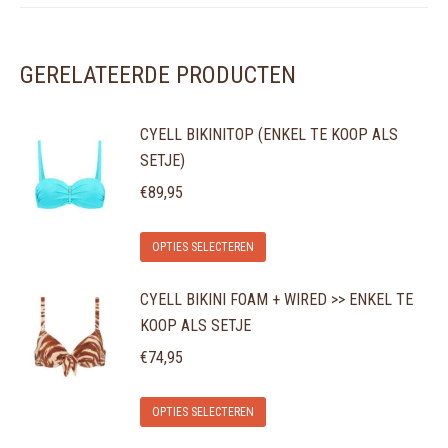
GERELATEERDE PRODUCTEN
CYELL BIKINITOP (ENKEL TE KOOP ALS
SETJE)
€
89,95
Dit
OPTIES SELECTEREN
product
CYELL BIKINI FOAM + WIRED >> ENKEL TE
heeft
KOOP ALS SETJE
meerdere
variaties.
€
74,95
Deze
Dit
optie
OPTIES SELECTEREN
product
kan