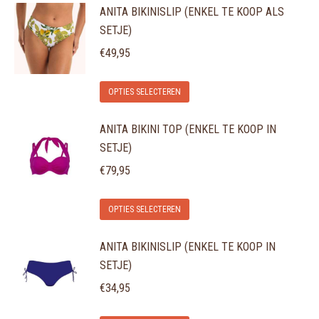
ANITA BIKINISLIP (ENKEL TE KOOP ALS
heeft
gekozen
SETJE)
meerdere
worden
variaties.
€
49,95
op
Deze
de
Dit
optie
OPTIES SELECTEREN
productpagina
product
kan
ANITA BIKINI TOP (ENKEL TE KOOP IN
heeft
gekozen
SETJE)
meerdere
worden
variaties.
€
79,95
op
Deze
de
Dit
optie
OPTIES SELECTEREN
productpagina
product
kan
ANITA BIKINISLIP (ENKEL TE KOOP IN
heeft
gekozen
SETJE)
meerdere
worden
variaties.
€
34,95
op
Deze
de