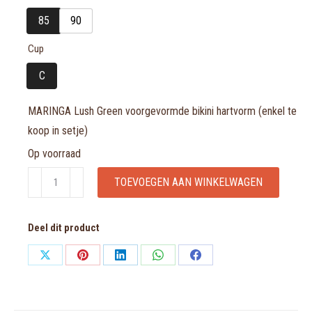
85
90
Cup
C
MARINGA Lush Green voorgevormde bikini hartvorm (enkel te
koop in setje)
Op voorraad
MARINGA
TOEVOEGEN AAN WINKELWAGEN
Lush
Green
Deel dit product
voorgevormde
bikini
Share
Share
Share
Share
Share
hartvorm
on
on
on
on
on
(enkel
X
Pinterest
LinkedIn
WhatsApp
Facebook