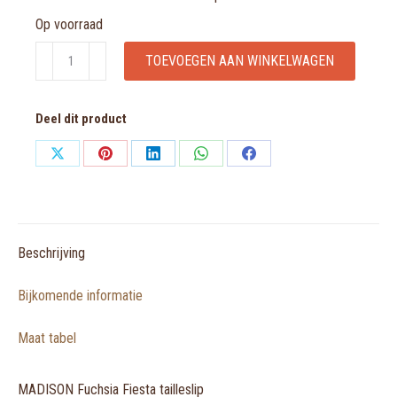
Op voorraad
MADISON
TOEVOEGEN AAN WINKELWAGEN
Fuchsia
Fiesta
Deel dit product
tailleslip
aantal
Share
Share
Share
Share
Share
on
on
on
on
on
X
Pinterest
LinkedIn
WhatsApp
Facebook
Beschrijving
Bijkomende informatie
Maat tabel
MADISON Fuchsia Fiesta tailleslip