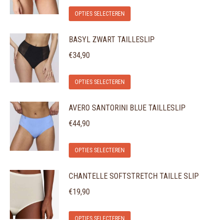
Dit
OPTIES SELECTEREN
product
BASYL ZWART TAILLESLIP
heeft
meerdere
€
34,90
variaties.
Dit
Deze
OPTIES SELECTEREN
product
optie
AVERO SANTORINI BLUE TAILLESLIP
heeft
kan
meerdere
gekozen
€
44,90
variaties.
worden
Dit
Deze
op
OPTIES SELECTEREN
product
optie
de
CHANTELLE SOFTSTRETCH TAILLE SLIP
heeft
kan
productpagina
meerdere
gekozen
€
19,90
variaties.
worden
Dit
Deze
op
OPTIES SELECTEREN