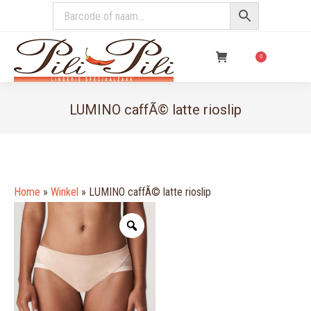
€
0,00
0
LUMINO caffÃ© latte rioslip
You are here:
Home
»
Winkel
»
LUMINO caffÃ© latte rioslip