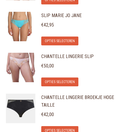
OPTIES SELECTEREN
product
SLIP MARIE JO JANE
heeft
meerdere
€
42,95
variaties.
Dit
Deze
OPTIES SELECTEREN
product
optie
CHANTELLE LINGERIE SLIP
heeft
kan
meerdere
gekozen
€
50,00
variaties.
worden
Dit
Deze
op
OPTIES SELECTEREN
product
optie
de
CHANTELLE LINGERIE BROEKJE HOGE
heeft
kan
productpagina
TAILLE
meerdere
gekozen
variaties.
€
42,00
worden
Deze
op
Dit
optie
de
OPTIES SELECTEREN