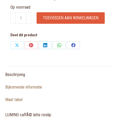
Op voorraad
LUMINO
TOEVOEGEN AAN WINKELWAGEN
caffÃ©
latte
Deel dit product
rioslip
aantal
Share
Share
Share
Share
Share
on
on
on
on
on
X
Pinterest
LinkedIn
WhatsApp
Facebook
Beschrijving
Bijkomende informatie
Maat tabel
LUMINO caffÃ© latte rioslip