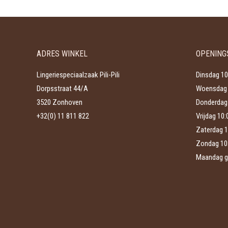
heeft
worden
meerdere
op
variaties.
de
Deze
productpagina
ADRES WINKEL
OPENING
optie
kan
Lingeriespeciaalzaak Pili-Pili
Dinsdag 10
gekozen
Dorpsstraat 44/A
Woensdag 
worden
3520 Zonhoven
Donderdag 
op
+32(0) 11 811 822
Vrijdag 10
de
Zaterdag 1
productpagina
Zondag 10
Maandag g