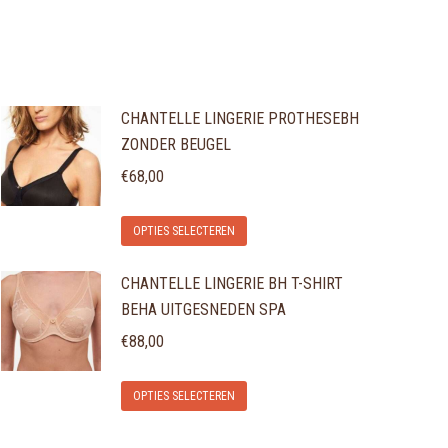
CHANTELLE LINGERIE PROTHESEBH
ZONDER BEUGEL
€
68,00
Dit
OPTIES SELECTEREN
product
CHANTELLE LINGERIE BH T-SHIRT
heeft
BEHA UITGESNEDEN SPA
meerdere
variaties.
€
88,00
Deze
Dit
optie
OPTIES SELECTEREN
product
kan