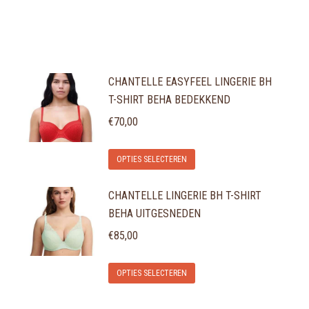
CHANTELLE EASYFEEL LINGERIE BH
T-SHIRT BEHA BEDEKKEND
€
70,00
Dit
OPTIES SELECTEREN
product
CHANTELLE LINGERIE BH T-SHIRT
heeft
BEHA UITGESNEDEN
meerdere
variaties.
€
85,00
Deze
Dit
optie
OPTIES SELECTEREN
product
kan