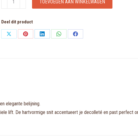
TOEVOEGEN AAN WINKELWAGEN
Bali
Green
Deel dit product
voorgevormde
bh
Share
Share
Share
Share
Share
-
on
on
on
on
on
hartvorm
X
Pinterest
LinkedIn
WhatsApp
Facebook
aantal
 elegante belijning.
le lift. De hartvormige snit accentueert je decolleté en past perfect 