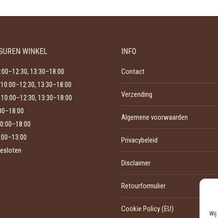
heeft
gekozen
meerdere
worden
variaties.
op
Deze
de
SUREN WINKEL
INFO
optie
productpagina
kan
:00–12:30, 13:30–18:00
Contact
gekozen
10:00–12:30, 13:30–18:00
Verzending
worden
10:00–12:30, 13:30–18:00
op
:00–18:00
Algemene voorwaarden
de
0:00–18:00
productpagina
:00–13:00
Privacybeleid
esloten
Disclaimer
Retourformulier
Cookie Policy (EU)
Wij