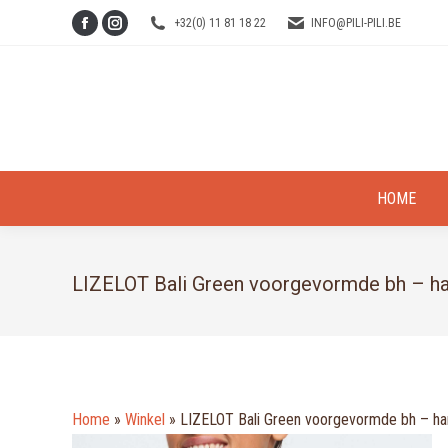
+32(0) 11 81 18 22
INFO@PILI-PILI.BE
Facebook
Instagram
page
page
opens
opens
in
in
new
new
window
window
HOME
LIZELOT Bali Green voorgevormde bh – h
Home
»
Winkel
»
LIZELOT Bali Green voorgevormde bh – ha