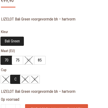
€
99,90
LIZELOT Bali Green voorgevormde bh – hartvorm
Kleur
Bali Green
Maat (EU)
70
75
80
85
Cup
B
C
D
E
LIZELOT Bali Green voorgevormde bh – hartvorm
Op voorraad
LIZELOT