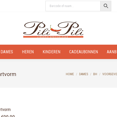
DAMES
HEREN
KINDEREN
CADEAUBONNEN
AANB
artvorm
You are here:
HOME
DAMES
BH
VOORGEVO
rtvorm