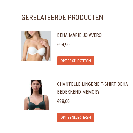
GERELATEERDE PRODUCTEN
BEHA MARIE JO AVERO
€
94,90
Dit
OPTIES SELECTEREN
product
heeft
CHANTELLE LINGERIE T-SHIRT BEHA
meerdere
BEDEKKEND MEMORY
variaties.
€
88,00
Deze
optie
Dit
OPTIES SELECTEREN
kan
product
gekozen